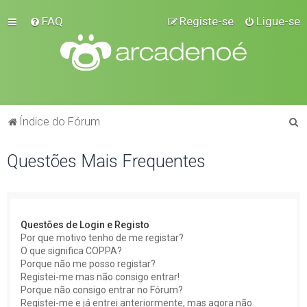
FAQ
Registe-se
Ligue-se
P
Índice do Fórum
e
Questões Mais Frequentes
s
q
u
i
Questões de Login e Registo
s
Por que motivo tenho de me registar?
O que significa COPPA?
a
Porque não me posso registar?
r
Registei-me mas não consigo entrar!
Porque não consigo entrar no Fórum?
Registei-me e já entrei anteriormente, mas agora não