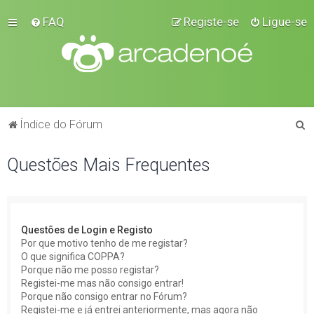
FAQ
Registe-se
Ligue-se
P
Índice do Fórum
e
Questões Mais Frequentes
s
q
u
i
Questões de Login e Registo
s
Por que motivo tenho de me registar?
O que significa COPPA?
a
Porque não me posso registar?
r
Registei-me mas não consigo entrar!
Porque não consigo entrar no Fórum?
Registei-me e já entrei anteriormente, mas agora não