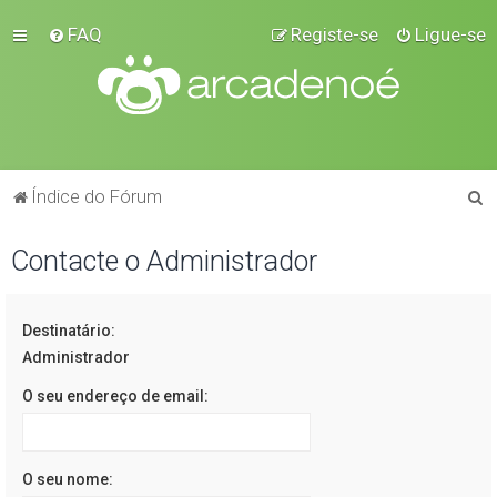
FAQ
Registe-se
Ligue-se
P
Índice do Fórum
e
Contacte o Administrador
s
q
u
Destinatário:
i
Administrador
s
O seu endereço de email:
a
r
O seu nome: