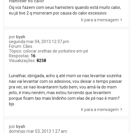
Hamister no calor
Oq vcs fazem com seus hamisters quando está muito calor,
eu já tive 2 q morreram por causa do calor excessivo
Ir para a mensagem
por
byah
segunda mar 04, 2013 12:37 pm
Fórum:
Cães
Tópico:
colocar orelhas de yorkshire em pé
Respostas:
16
Visualizações:
8258
Lunathar, obrigada, acho q até msm se nao levantar sozinha
nao vai levantar com os adesivos, vou deixar o tempo passar
pra ver, se nao levantarem tudo bem, vou amá-la do msm
jeito, é meu neném, mas estou torcendo que levantem
porque ficam tao mais lindinho com elas de pé nao é msm?
bjs
Ir para a mensagem
por
byah
domingo mar 03, 2013 1:27 am