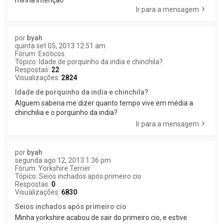
minha intençao
Ir para a mensagem
por
byah
quinta set 05, 2013 12:51 am
Fórum:
Exóticos
Tópico:
Idade de porquinho da india e chinchila?
Respostas:
22
Visualizações:
2824
Idade de porquinho da india e chinchila?
Alguem saberia me dizer quanto tempo vive em média a
chinchilia e o porquinho da india?
Ir para a mensagem
por
byah
segunda ago 12, 2013 1:36 pm
Fórum:
Yorkshire Terrier
Tópico:
Seios inchados após primeiro cio
Respostas:
0
Visualizações:
6830
Seios inchados após primeiro cio
Minha yorkshire acabou de sair do primeiro cio, e estive