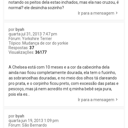
notando os peitos dela estao inchados, mas ela nao cruzou, é
normal? ele desincha sozinho?
Ir para a mensagem
por
byah
quarta jul 31, 2013 7:47 pm
Fórum:
Yorkshire Terrier
Tópico:
Mudança de cor do yorkie
Respostas:
37
Visualizações:
36177
A Chelsea está com 10 meses e a cor da cabecinha dela
ainda nao ficou completamente dourada, ela tem o fucinho,
as sobrancelhas douradas, e no meio dos olhos tá clareando
pro prata, e o corpinho ficou preto, com excessão das patas e
pescoço, mas já nem acredito mt q minha bebê seja pura,
pois ela es...
Ir para a mensagem
por
byah
quarta jun 19, 2013 1:09 pm
Fórum:
São Bernardo