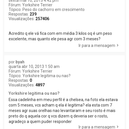
sexta mai 10, 2013 4:42 pm
Fórum:
Yorkshire Terrier
Tópico:
Peso do cachorro em crescimento
Respostas:
239
Visualizações:
257406
Acredito q ele vá fica com em média 3 kilos oq é um peso
excelente, mas quanto ele pesa agr com 3 meses?
Ir para a mensagem
por
byah
quarta abr 10, 2013 1:50 am
Fórum:
Yorkshire Terrier
Tópico:
Yorkshire legitima ou nao?
Respostas:
0
Visualizações:
4897
Yorkshire legitima ou nao?
Essa cadelinha em meu perfil é a chelsea, na foto ela estava
com 5 meses, vcs acham q ela é legitima? ela esta com 7
meses agr suas orelhas nao levantaram e seu rosto é mais
preto do q aquela cor q vcs dizem q deveria ser o rosto,
agradeço a quem puder responder
Ir para a mensagem