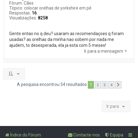
Fórum:
Cães
Tópico:
colocar orelhas de yorkshire em pé
Respostas:
16
Visualizações:
8258
Gente entao no q deu? usaram as recomendaçoes q foram
usadas? as orelhas da minha nao sobem por nada me
ajudem, to desesperada, ela ja esta com 5 meses!
Ir para a mensagem
A pesquisa encontrou 54 resultados
1
2
3
4
Próximo
Ir para
Índice do Fórum
Contacte-nos
Equipa