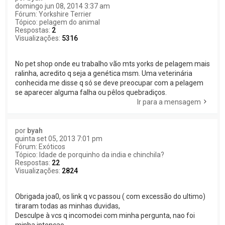
domingo jun 08, 2014 3:37 am
Fórum:
Yorkshire Terrier
Tópico:
pelagem do animal
Respostas:
2
Visualizações:
5316
No pet shop onde eu trabalho vão mts yorks de pelagem mais
ralinha, acredito q seja a genética msm. Uma veterinária
conhecida me disse q só se deve preocupar com a pelagem
se aparecer alguma falha ou pêlos quebradiços.
Ir para a mensagem
por
byah
quinta set 05, 2013 7:01 pm
Fórum:
Exóticos
Tópico:
Idade de porquinho da india e chinchila?
Respostas:
22
Visualizações:
2824
Obrigada joa0, os link q vc passou ( com excessão do ultimo)
tiraram todas as minhas duvidas,
Desculpe à vcs q incomodei com minha pergunta, nao foi