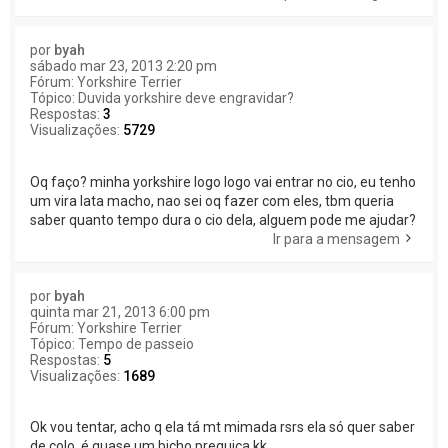
por
byah
sábado mar 23, 2013 2:20 pm
Fórum:
Yorkshire Terrier
Tópico:
Duvida yorkshire deve engravidar?
Respostas:
3
Visualizações:
5729
Oq faço? minha yorkshire logo logo vai entrar no cio, eu tenho
um vira lata macho, nao sei oq fazer com eles, tbm queria
saber quanto tempo dura o cio dela, alguem pode me ajudar?
Ir para a mensagem
por
byah
quinta mar 21, 2013 6:00 pm
Fórum:
Yorkshire Terrier
Tópico:
Tempo de passeio
Respostas:
5
Visualizações:
1689
Ok vou tentar, acho q ela tá mt mimada rsrs ela só quer saber
de colo, é quase um bicho preguiça kk