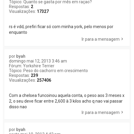
Tópico:
Quanto se gasta por mês em raçao?
Respostas:
2
Visualizações:
17327
rs é vdd, prefiri ficar só com minha york, pelo menos por
enquanto
Ir para a mensagem
por
byah
domingo mai 12, 2013 3:46 am
Fórum:
Yorkshire Terrier
Tópico:
Peso do cachorro em crescimento
Respostas:
239
Visualizações:
257406
Com a chelsea funcoinou aquela conta, o peso aos 3 meses x
2, o seu deve ficar entre 2,600 à 3 kilos acho q nao vai passar
disso nao
Ir para a mensagem
por
byah