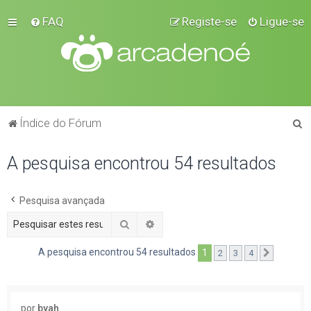
FAQ
Registe-se
Ligue-se
P
Índice do Fórum
e
A pesquisa encontrou 54 resultados
s
q
u
Pesquisa avançada
i
Pesquisar
Pesquisa avançada
s
A pesquisa encontrou 54 resultados
1
2
3
4
Próximo
a
r
por
byah