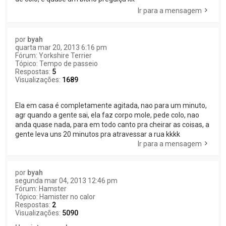
Ir para a mensagem
por
byah
quarta mar 20, 2013 6:16 pm
Fórum:
Yorkshire Terrier
Tópico:
Tempo de passeio
Respostas:
5
Visualizações:
1689
Ela em casa é completamente agitada, nao para um minuto,
agr quando a gente sai, ela faz corpo mole, pede colo, nao
anda quase nada, para em todo canto pra cheirar as coisas, a
gente leva uns 20 minutos pra atravessar a rua kkkk
Ir para a mensagem
por
byah
segunda mar 04, 2013 12:46 pm
Fórum:
Hamster
Tópico:
Hamister no calor
Respostas:
2
Visualizações:
5090