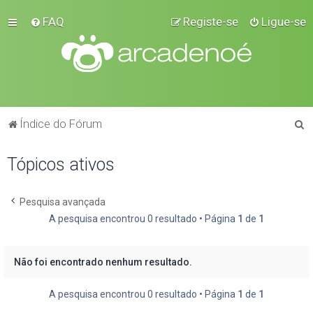
FAQ
Registe-se
Ligue-se
P
Índice do Fórum
e
Tópicos ativos
s
q
u
Pesquisa avançada
A pesquisa encontrou 0 resultado • Página
1
de
1
i
s
a
Não foi encontrado nenhum resultado.
r
A pesquisa encontrou 0 resultado • Página
1
de
1