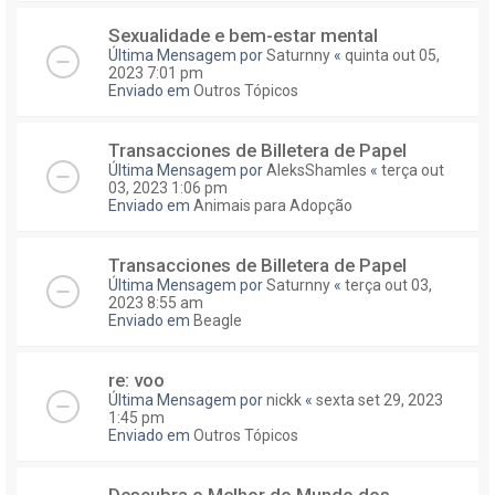
Sexualidade e bem-estar mental
Última Mensagem por
Saturnny
«
quinta out 05,
2023 7:01 pm
Enviado em
Outros Tópicos
Transacciones de Billetera de Papel
Última Mensagem por
AleksShamles
«
terça out
03, 2023 1:06 pm
Enviado em
Animais para Adopção
Transacciones de Billetera de Papel
Última Mensagem por
Saturnny
«
terça out 03,
2023 8:55 am
Enviado em
Beagle
re: voo
Última Mensagem por
nickk
«
sexta set 29, 2023
1:45 pm
Enviado em
Outros Tópicos
Descubra o Melhor do Mundo dos