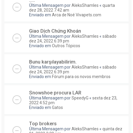
Última Mensagem por
AleksShamles
«
quarta
dez 28, 2022 7:42 am
Enviado em
Arca de Noé Vivapets.com
Giao Dịch Chứng Khoán
Última Mensagem por
AleksShamles
«
sábado
dez 24, 2022 6:39 pm
Enviado em
Outros Tópicos
Bunu karşılayabilirim.
Última Mensagem por
AleksShamles
«
sábado
dez 24, 2022 6:39 pm
Enviado em
Fórum para os novos membros
Snowshoe procura LAR
Última Mensagem por
SpeedyG
«
sexta dez 23,
2022 4:52 pm
Enviado em
Gatos
Top brokers
Última Mensagem por
AleksShamles
«
quinta dez