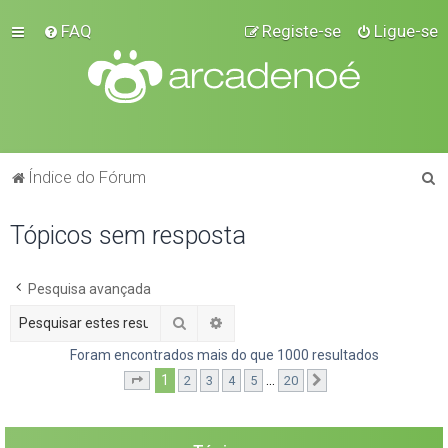
FAQ
Registe-se
Ligue-se
P
Índice do Fórum
e
Tópicos sem resposta
s
q
u
Pesquisa avançada
i
Pesquisar
Pesquisa avançada
s
Foram encontrados mais do que 1000 resultados
a
1
...
2
3
4
5
20
Página
1
de
20
Próximo
r