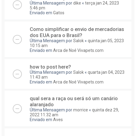
Última Mensagem por
dike
«
terça jan 24, 2023
5:46 pm
Enviado em
Gatos
Como simplificar o envio de mercadorias
dos EUA para o Brasil?
Última Mensagem por
Salok
«
quinta jan 05, 2023
10:15 am
Enviado em
Arca de Noé Vivapets.com
how to post here?
Última Mensagem por
Salok
«
quarta jan 04, 2023
11:43 am
Enviado em
Arca de Noé Vivapets.com
qual sera a raça ou será só um canário
alaranjado
Última Mensagem por
morrice
«
quinta dez 29,
2022 11:32 am
Enviado em
Aves
.....