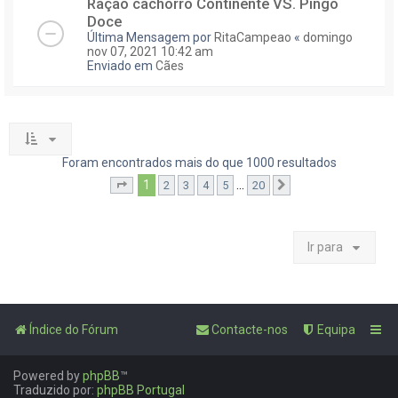
Ração cachorro Continente VS. Pingo
Doce
Última Mensagem por
RitaCampeao
«
domingo
nov 07, 2021 10:42 am
Enviado em
Cães
Foram encontrados mais do que 1000 resultados
1
...
2
3
4
5
20
Página
1
de
20
Próximo
Ir para
Índice do Fórum
Contacte-nos
Equipa
Powered by
phpBB
™
Traduzido por:
phpBB Portugal