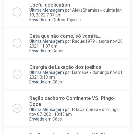
Useful application
Última Mensagem por
AleksShamles
«
quinta jan
13, 2022 7:37 am
Enviado em
Outros Tópicos
Gata que não come, só vomita...
Última Mensagem por
Raquel1979
«
sexta nov 26,
2021 11:07 am
Enviado em
Gatos
Cirurgia de Luxação dos joelhos
Última Mensagem por
Liamape
«
domingo nov 21,
2021 3:13 pm
Enviado em
Cães
Ração cachorro Continente VS. Pingo
Doce
Última Mensagem por
RitaCampeao
«
domingo
nov 07, 2021 10:43 am
Enviado em
Cães