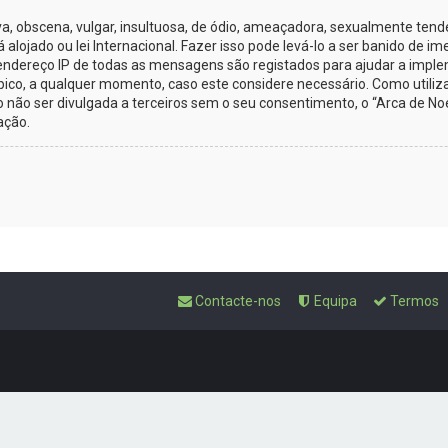
obscena, vulgar, insultuosa, de ódio, ameaçadora, sexualmente tenden
tá alojado ou lei Internacional. Fazer isso pode levá-lo a ser banido de
O endereço IP de todas as mensagens são registados para ajudar a impl
tópico, a qualquer momento, caso este considere necessário. Como util
ão ser divulgada a terceiros sem o seu consentimento, o “Arca de No
ação.
Contacte-nos
Equipa
Termos