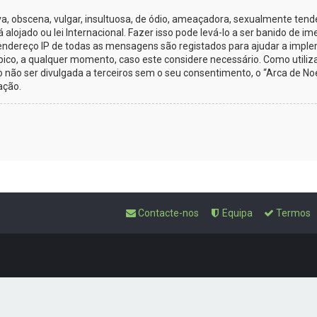
obscena, vulgar, insultuosa, de ódio, ameaçadora, sexualmente tenden
tá alojado ou lei Internacional. Fazer isso pode levá-lo a ser banido de
O endereço IP de todas as mensagens são registados para ajudar a impl
tópico, a qualquer momento, caso este considere necessário. Como util
ão ser divulgada a terceiros sem o seu consentimento, o “Arca de No
ação.
Contacte-nos
Equipa
Termos