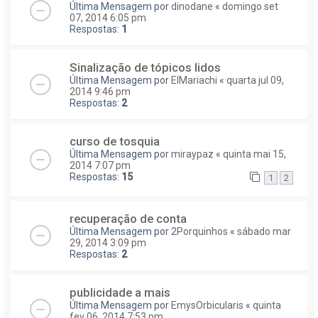
Última Mensagem por
dinodane
«
domingo set
07, 2014 6:05 pm
Respostas:
1
Sinalização de tópicos lidos
Última Mensagem por
ElMariachi
«
quarta jul 09,
2014 9:46 pm
Respostas:
2
curso de tosquia
Última Mensagem por
miraypaz
«
quinta mai 15,
2014 7:07 pm
Respostas:
15
1
2
recuperação de conta
Última Mensagem por
2Porquinhos
«
sábado mar
29, 2014 3:09 pm
Respostas:
2
publicidade a mais
Última Mensagem por
EmysOrbicularis
«
quinta
fev 06, 2014 7:53 pm