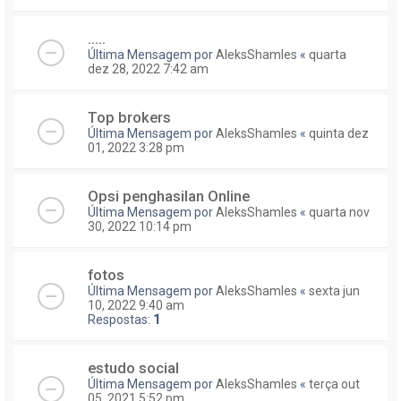
.....
Última Mensagem por
AleksShamles
«
quarta
dez 28, 2022 7:42 am
Top brokers
Última Mensagem por
AleksShamles
«
quinta dez
01, 2022 3:28 pm
Opsi penghasilan Online
Última Mensagem por
AleksShamles
«
quarta nov
30, 2022 10:14 pm
fotos
Última Mensagem por
AleksShamles
«
sexta jun
10, 2022 9:40 am
Respostas:
1
estudo social
Última Mensagem por
AleksShamles
«
terça out
05, 2021 5:52 pm