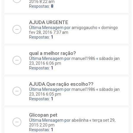
2016 8:22 am
Respostas:
8
AJUDA URGENTE
Última Mensagem por
amigogaucho
«
domingo
fev 28, 2016 7:37 am
Respostas:
1
qual a melhor ração?
Última Mensagem por
manuel1986
«
sábado jan
23, 2016 6:06 pm
Respostas:
1
AJUDA.Que ração escolho??
Última Mensagem por
manuel1986
«
sábado jan
23, 2016 6:05 pm
Respostas:
1
Glicopan pet
Última Mensagem por
abeilinha
«
terça set 29,
2015 2:20 pm
Respostas:
1