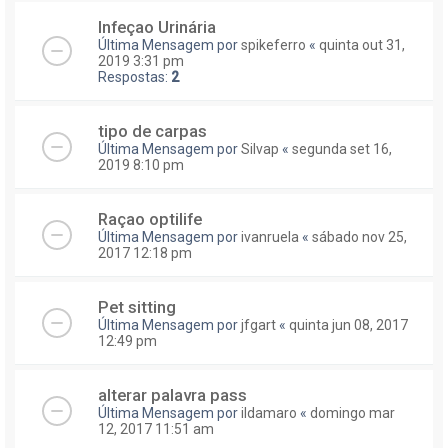
Infeçao Urinária
Última Mensagem por
spikeferro
«
quinta out 31,
2019 3:31 pm
Respostas:
2
tipo de carpas
Última Mensagem por
Silvap
«
segunda set 16,
2019 8:10 pm
Raçao optilife
Última Mensagem por
ivanruela
«
sábado nov 25,
2017 12:18 pm
Pet sitting
Última Mensagem por
jfgart
«
quinta jun 08, 2017
12:49 pm
alterar palavra pass
Última Mensagem por
ildamaro
«
domingo mar
12, 2017 11:51 am