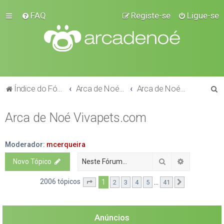
FAQ
Registe-se
Ligue-se
P
Índice do Fórum
Arca de Noé Vivapets
Arca de Noé Vivapets.com
e
Arca de Noé Vivapets.com
s
q
u
Moderador:
mcerqueira
i
Pesquisar
Pesquisa a
Novo Tópico
s
2006 tópicos
1
...
2
3
4
5
41
Página
1
de
41
Próximo
a
r
Anúncios