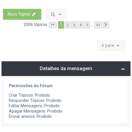
Novo Tópico
2006 tópicos
1
...
2
3
4
5
41
Página
1
de
41
Próximo
Ir para
Detalhes da mensagem
Permissões do Fórum
Criar Tópicos: Proibido
Responder Tópicos: Proibido
Editar Mensagens: Proibido
Apagar Mensagens: Proibido
Enviar anexos: Proibido