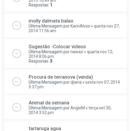
2015 10:49 am
Respostas:
1
molly dalmata balao
Última Mensagem por
KarinAlves
«
quinta nov 27,
2014 11:56 am
Sugestão -Colocar videos
Última Mensagem por
nawaz
«
quarta nov 12,
2014 8:06 pm
Respostas:
3
Procura de terranova (venda)
Última Mensagem por
djiana
«
sexta nov 07, 2014
5:37 pm
Animal da semana
Última Mensagem por
AngieM
«
terça set 30,
2014 3:52 pm
tartaruga agua