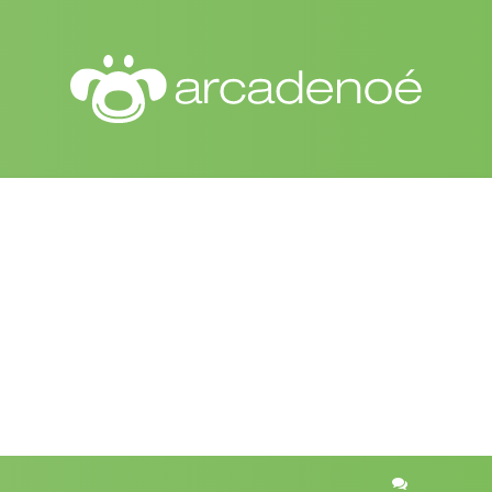
n
r
quisa avançada