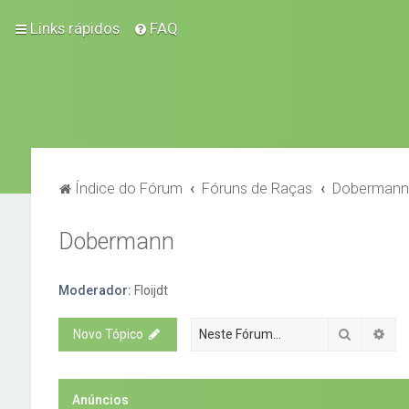
Links rápidos
FAQ
Índice do Fórum
Fóruns de Raças
Doberman
Dobermann
Moderador:
Floijdt
Pesquisa
Pes
Novo Tópico
Anúncios