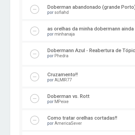
Doberman abandonado (grande Porto
por
sofiahd
as orelhas da minha dobermann ainda n
por
minhanaja
Dobermann Azul - Reabertura de Tópi
por
Phedra
Cruzamento!!
por
ALMIR77
Doberman vs. Rott
por
MPeixe
Como tratar orelhas cortadas!!
por
AmericaSever