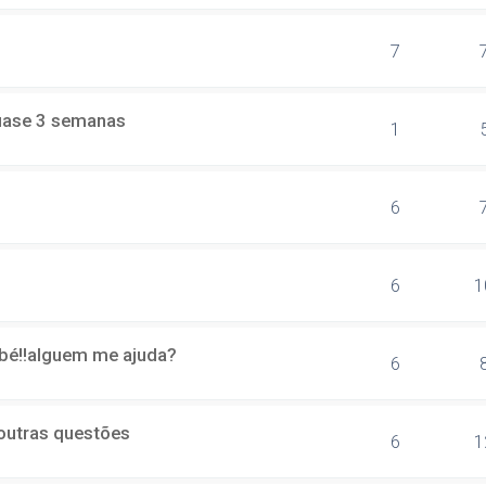
7
quase 3 semanas
1
6
6
1
bé!!alguem me ajuda?
6
outras questões
6
1