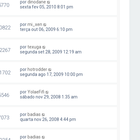
por
dinodane
5770
sexta fev 05, 2010 8:01 pm
por
mi_xen
0822
terça out 06, 2009 6:10 pm
por
texuga
2267
segunda set 28, 2009 12:19 am
por
hotrodder
1702
segunda ago 17, 2009 10:00 pm
por
YolaeFifi
5546
sábado nov 29, 2008 1:35 am
por
badias
7073
quarta nov 26, 2008 4:44 pm
por
badias
0254