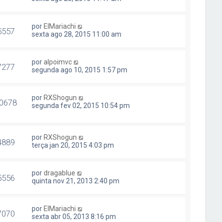
por
ElMariachi
5557
sexta ago 28, 2015 11:00 am
por
alpoimvc
7277
segunda ago 10, 2015 1:57 pm
por
RXShogun
0678
segunda fev 02, 2015 10:54 pm
por
RXShogun
4889
terça jan 20, 2015 4:03 pm
por
dragablue
5556
quinta nov 21, 2013 2:40 pm
por
ElMariachi
7070
sexta abr 05, 2013 8:16 pm