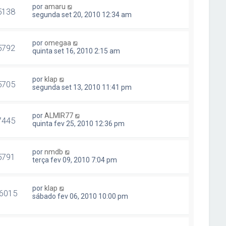
por
amaru
5138
segunda set 20, 2010 12:34 am
por
omegaa
5792
quinta set 16, 2010 2:15 am
por
klap
5705
segunda set 13, 2010 11:41 pm
por
ALMIR77
7445
quinta fev 25, 2010 12:36 pm
por
nmdb
5791
terça fev 09, 2010 7:04 pm
por
klap
6015
sábado fev 06, 2010 10:00 pm