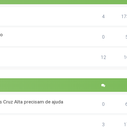
4
17
ão
0
12
1
 Cruz Alta precisam de ajuda
0
3
1