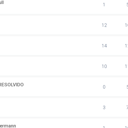
ll
1
12
1
14
1
10
1
RESOLVIDO
0
3
bermann
1
1