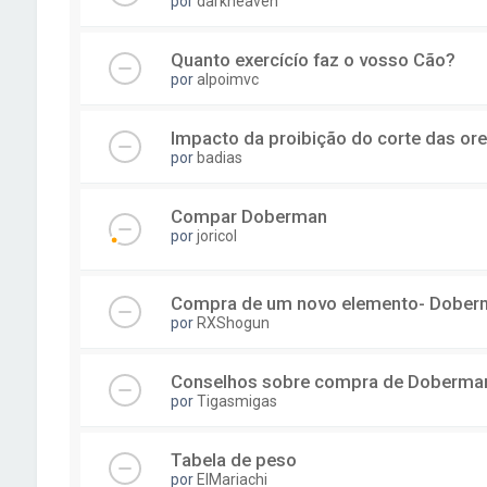
por
darkheaven
Quanto exercícío faz o vosso Cão?
por
alpoimvc
Impacto da proibição do corte das ore
por
badias
Compar Doberman
por
joricol
Compra de um novo elemento- Dober
por
RXShogun
Conselhos sobre compra de Doberma
por
Tigasmigas
Tabela de peso
por
ElMariachi