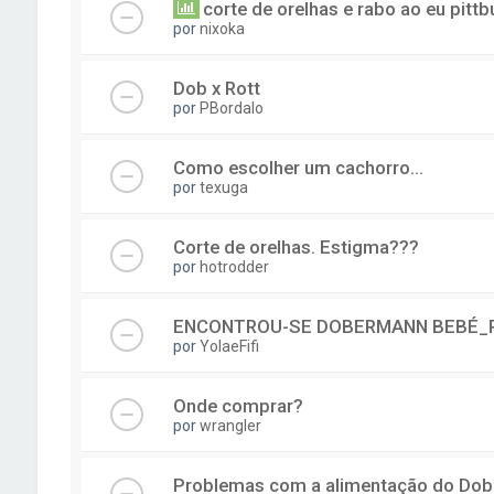
corte de orelhas e rabo ao eu pittbu
por
nixoka
Dob x Rott
por
PBordalo
Como escolher um cachorro...
por
texuga
Corte de orelhas. Estigma???
por
hotrodder
ENCONTROU-SE DOBERMANN BEBÉ_
por
YolaeFifi
Onde comprar?
por
wrangler
Problemas com a alimentação do Do