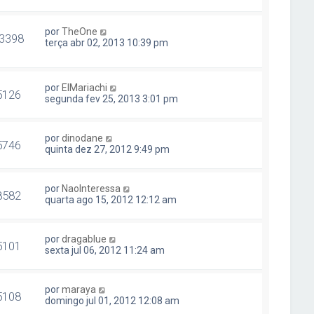
por
TheOne
3398
terça abr 02, 2013 10:39 pm
por
ElMariachi
5126
segunda fev 25, 2013 3:01 pm
por
dinodane
5746
quinta dez 27, 2012 9:49 pm
por
NaoInteressa
8582
quarta ago 15, 2012 12:12 am
por
dragablue
5101
sexta jul 06, 2012 11:24 am
por
maraya
5108
domingo jul 01, 2012 12:08 am