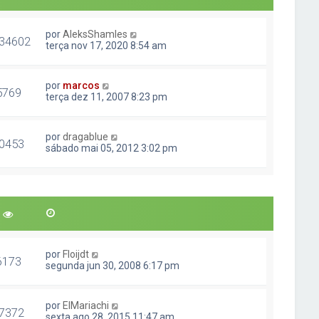
por
AleksShamles
34602
terça nov 17, 2020 8:54 am
por
marcos
5769
terça dez 11, 2007 8:23 pm
por
dragablue
0453
sábado mai 05, 2012 3:02 pm
por
Floijdt
6173
segunda jun 30, 2008 6:17 pm
por
ElMariachi
7372
sexta ago 28, 2015 11:47 am