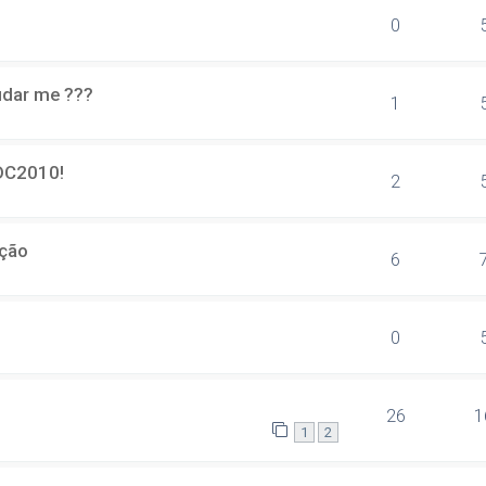
0
udar me ???
1
IDC2010!
2
ção
6
0
26
1
1
2