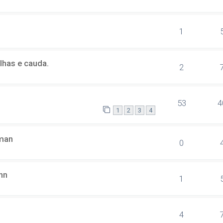
1
lhas e cauda.
2
53
4
1
2
3
4
man
0
nn
1
4