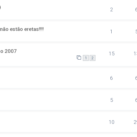
)
2
ão estão eretas!!!!
1
co 2007
15
1
1
2
6
5
10
2