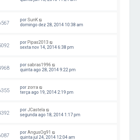
por
SunK
6567
domingo dez 28, 2014 10:38 am
por
Pipas2013
5092
sexta nov 14, 2014 6:38 pm
por
sabras1996
4968
quinta ago 28, 2014 9:22 pm
por
zorra
6355
terça ago 19, 2014 2:19 pm
por
JCastela
4392
segunda ago 18, 2014 1:17 pm
por
AngusOg91
6087
quinta jul 24, 2014 12:04 am