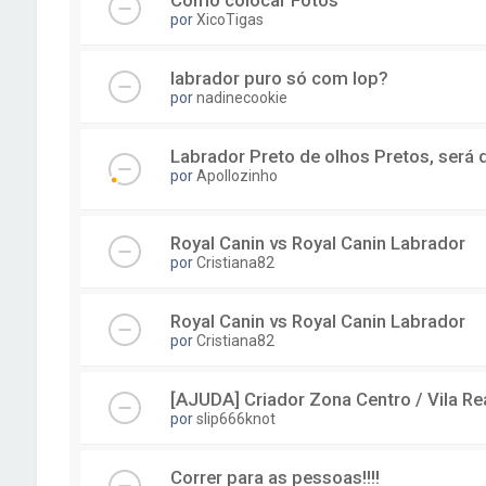
Como colocar Fotos
por
XicoTigas
labrador puro só com lop?
por
nadinecookie
Labrador Preto de olhos Pretos, será
por
Apollozinho
Royal Canin vs Royal Canin Labrador
por
Cristiana82
Royal Canin vs Royal Canin Labrador
por
Cristiana82
[AJUDA] Criador Zona Centro / Vila Re
por
slip666knot
Correr para as pessoas!!!!