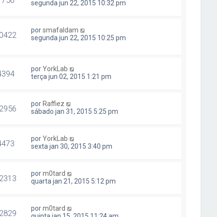
7750
segunda jun 22, 2015 10:32 pm
por
smafaldam
0422
segunda jun 22, 2015 10:25 pm
por
YorkLab
4394
terça jun 02, 2015 1:21 pm
por
Raffiez
2956
sábado jan 31, 2015 5:25 pm
por
YorkLab
4473
sexta jan 30, 2015 3:40 pm
por
m0tard
2313
quarta jan 21, 2015 5:12 pm
por
m0tard
2829
quinta jan 15, 2015 11:24 am