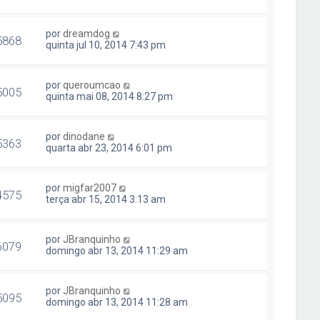
por
dreamdog
5868
quinta jul 10, 2014 7:43 pm
por
queroumcao
5005
quinta mai 08, 2014 8:27 pm
por
dinodane
5363
quarta abr 23, 2014 6:01 pm
por
migfar2007
4575
terça abr 15, 2014 3:13 am
por
JBranquinho
6079
domingo abr 13, 2014 11:29 am
por
JBranquinho
5095
domingo abr 13, 2014 11:28 am