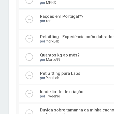
por
MPRX
Rações em Portugal??
por
rarl
Petsitting - Experiência co0m labrado
por
YorkLab
Quantos kg ao mês?
por
Marco99
Pet Sitting para Labs
por
YorkLab
Idade limite de criação
por
Tweenie
Duvida sobre tamanha da minha cacho