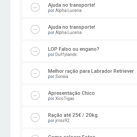
Ajuda no transporte!
por
Alpha.Lucena
Ajuda no transporte!
por
Alpha.Lucena
LOP Falso ou engano?
por
Duffylands
Melhor ração para Labrador Retriever
por
Soniiia
Apresentação Chico
por
XicoTigas
Ração até 25€ / 20kg
por
jmss92