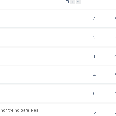
1
2
3
2
1
4
0
or treino para eles
5