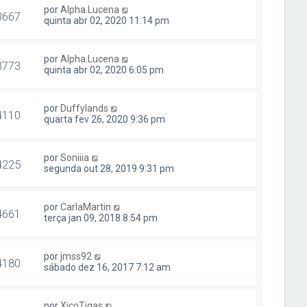
por
Alpha.Lucena
3667
quinta abr 02, 2020 11:14 pm
por
Alpha.Lucena
3773
quinta abr 02, 2020 6:05 pm
por
Duffylands
4110
quarta fev 26, 2020 9:36 pm
por
Soniiia
4225
segunda out 28, 2019 9:31 pm
por
CarlaMartin
4661
terça jan 09, 2018 8:54 pm
por
jmss92
4180
sábado dez 16, 2017 7:12 am
por
XicoTigas