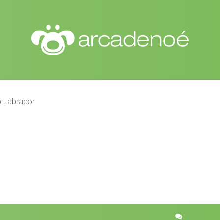
o Labrador
r
quisa avançada