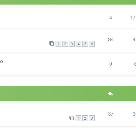
4
17
84
4
1
2
3
4
5
6
ão
0
37
3
1
2
3