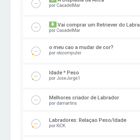
por
CasadelMar
Vai comprar um Retriever do Labr
por
CasadelMar
o meu cao a mudar de cor?
por
okicomputer
Idade * Peso
por
JoseJorge1
Melhores criador de Labrador
por
damartins
Labradores: Relaçao Peso/Idade
por
KiCK