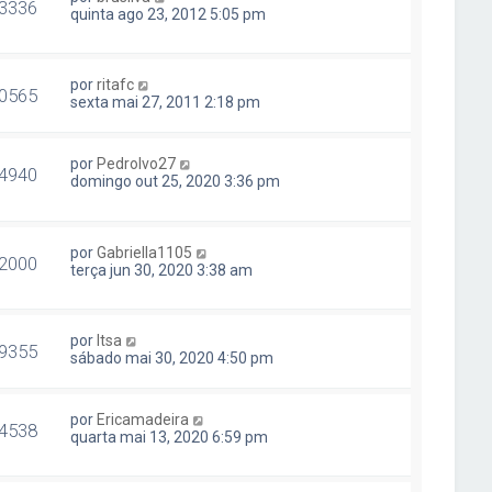
3336
quinta ago 23, 2012 5:05 pm
por
ritafc
0565
sexta mai 27, 2011 2:18 pm
por
PedroIvo27
4940
domingo out 25, 2020 3:36 pm
por
Gabriella1105
2000
terça jun 30, 2020 3:38 am
por
Itsa
9355
sábado mai 30, 2020 4:50 pm
por
Ericamadeira
4538
quarta mai 13, 2020 6:59 pm