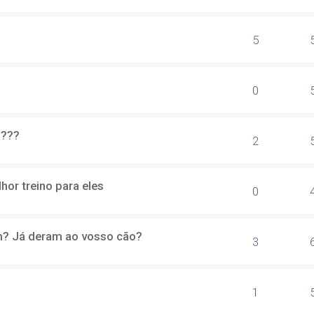
5
0
o???
2
or treino para eles
0
? Já deram ao vosso cão?
3
1