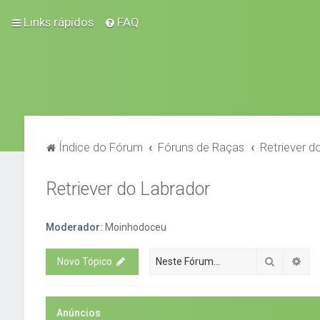
Links rápidos
FAQ
Índice do Fórum
Fóruns de Raças
Retriever d
Retriever do Labrador
Moderador:
Moinhodoceu
Pesquisa
Pes
Novo Tópico
Anúncios