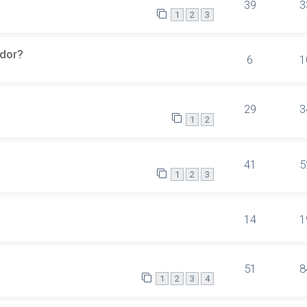
39
3
1
2
3
ador?
6
1
29
3
1
2
41
5
1
2
3
14
1
51
8
1
2
3
4