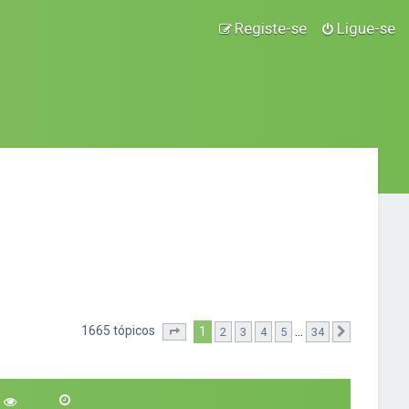
Registe-se
Ligue-se
1665 tópicos
1
...
2
3
4
5
34
Página
1
de
34
Próximo