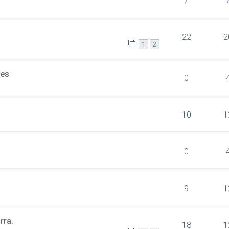
7
22
2
1
2
res
0
10
1
0
9
1
rra.
18
1