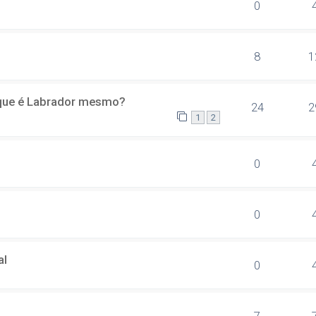
0
8
1
 que é Labrador mesmo?
24
2
1
2
0
0
al
0