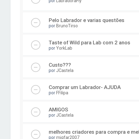
por
LabradoraFly
Pelo Labrador e varias questões
por
BrunoTirso
Taste of Wild para Lab com 2 anos
por
YorkLab
Custo???
por
JCastela
Comprar um Labrador- AJUDA
por
FFilipa
AMIGOS
por
JCastela
melhores criadores para compra e melh
por
migfar2007