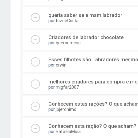
queria saber se e msm labrador
por
tozeeCosta
Criadores de labrador chocolate
por
queroumcao
Esses filhotes são Labradores mesm
por
erwin
melhores criadores para compra e melh
por
migfar2007
Conhecem estas rações? O que acham
por
jpjeronimo
Conhecem esta ração? O que acham?
por
RafaelaMoia