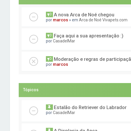
A nova Arca de Noé chegou
por
marcos
» em
Arca de Noé Vivapets.com
Faça aqui a sua apresentação :)
por
CasadelMar
Moderação e regras de participaç
por
marcos
Tópicos
Estalão do Retriever do Labrador
por
CasadelMar
A Displasia da Anca