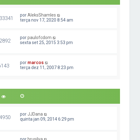
por
AleksShamles
33341
terça nov 17, 2020 8:54 am
por
paulofcdom
2892
sexta set 25, 2015 3:53 pm
por
marcos
6143
terça dez 11, 2007 8:23 pm
por
JJDana
4950
quinta jan 09, 2014 6:29 pm
por
brusilva