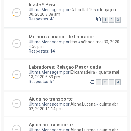
Idade * Peso
Última Mensagem por
Gabriella1105
«
terça jun
30, 2020 3:38 am
Respostas:
41
1
2
3
Melhores criador de Labrador
Última Mensagem por
Itsa
«
sábado mai 30, 2020
4:50 pm
Respostas:
14
Labradores: Relaçao Peso/Idade
Última Mensagem por
Ericamadeira
«
quarta mai
13, 2020 6:59 pm
Respostas:
51
1
2
3
4
Ajuda no transporte!
Última Mensagem por
Alpha.Lucena
«
quinta abr
02, 2020 11:14 pm
Ajuda no transporte!
Última Mensagem por
Alpha.Lucena
«
quinta abr