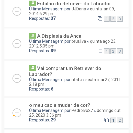
Estalão do Retriever do Labrador
Última Mensagem por
JJDana
«
quinta jan 09,
2014 6:29 pm
Respostas:
37
1
2
3
A Displasia da Anca
Última Mensagem por
brusilva
«
quinta ago 23,
2012 5:05 pm
Respostas:
39
1
2
3
Vai comprar um Retriever do
Labrador?
Última Mensagem por
ritafc
«
sexta mai 27, 2011
2:18 pm
Respostas:
6
o meu cao a mudar de cor?
Última Mensagem por
PedroIvo27
«
domingo out
25, 2020 3:36 pm
Respostas:
29
1
2