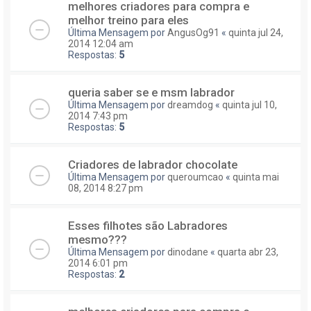
melhores criadores para compra e
melhor treino para eles
Última Mensagem por
AngusOg91
«
quinta jul 24,
2014 12:04 am
Respostas:
5
queria saber se e msm labrador
Última Mensagem por
dreamdog
«
quinta jul 10,
2014 7:43 pm
Respostas:
5
Criadores de labrador chocolate
Última Mensagem por
queroumcao
«
quinta mai
08, 2014 8:27 pm
Esses filhotes são Labradores
mesmo???
Última Mensagem por
dinodane
«
quarta abr 23,
2014 6:01 pm
Respostas:
2