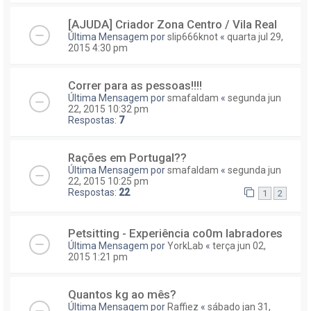
[AJUDA] Criador Zona Centro / Vila Real
Última Mensagem por
slip666knot
«
quarta jul 29,
2015 4:30 pm
Correr para as pessoas!!!!
Última Mensagem por
smafaldam
«
segunda jun
22, 2015 10:32 pm
Respostas:
7
Rações em Portugal??
Última Mensagem por
smafaldam
«
segunda jun
22, 2015 10:25 pm
Respostas:
22
1
2
Petsitting - Experiência co0m labradores
Última Mensagem por
YorkLab
«
terça jun 02,
2015 1:21 pm
Quantos kg ao mês?
Última Mensagem por
Raffiez
«
sábado jan 31,