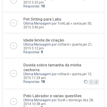
2015 5:25 pm
Respostas:
10
Pet Sitting para Labs
Última Mensagem por
YorkLab
«
sexta jan 30,
2015 3:40 pm
Idade limite de criação
Última Mensagem por
m0tard
«
quarta jan 21,
2015 5:12 pm
Respostas:
9
Duvida sobre tamanha da minha
cachorra.
Última Mensagem por
m0tard
«
quinta jan 15,
2015 11:24 am
Respostas:
18
1
2
Pelo Labrador e varias questões
Última Mensagem por
SunK
«
domingo dez 28,
2014 10:38 am