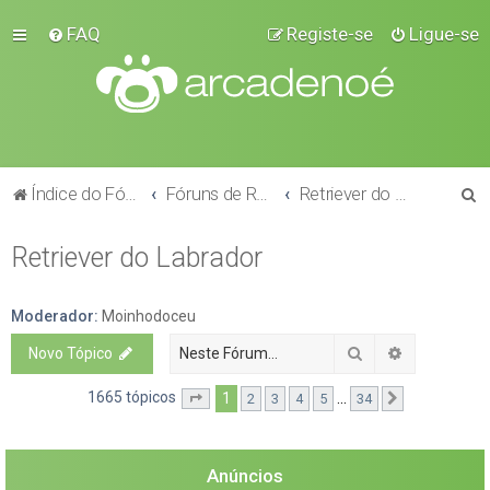
FAQ
Registe-se
Ligue-se
P
Índice do Fórum
Fóruns de Raças
Retriever do Labrador
e
Retriever do Labrador
s
q
u
Moderador:
Moinhodoceu
i
Pesquisar
Pesquisa a
Novo Tópico
s
1665 tópicos
1
...
2
3
4
5
34
Página
1
de
34
Próximo
a
r
Anúncios