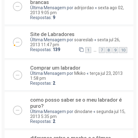
brancas
Última Mensagem por
adrijordao
«
sexta ago 02,
2013 9:05 pm
Respostas:
9
Site de Labradores
Última Mensagem por
soareslab
«
sexta jul 26,
2013 11:47 pm
Respostas:
139
...
1
7
8
9
10
Comprar um labrador
Última Mensagem por
Mkiko
«
terça jul 23, 2013
1:58 pm
Respostas:
2
como posso saber se o meu labrador é
puro?
Última Mensagem por
dinodane
«
segunda jul 15,
2013 5:35 pm
Respostas:
2
diferença entre o macho e a fêmea