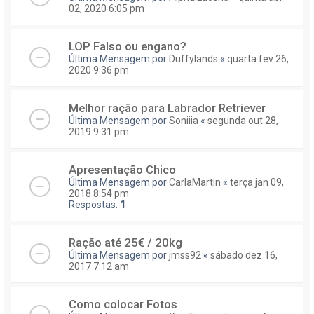
02, 2020 6:05 pm
LOP Falso ou engano?
Última Mensagem por
Duffylands
«
quarta fev 26,
2020 9:36 pm
Melhor ração para Labrador Retriever
Última Mensagem por
Soniiia
«
segunda out 28,
2019 9:31 pm
Apresentação Chico
Última Mensagem por
CarlaMartin
«
terça jan 09,
2018 8:54 pm
Respostas:
1
Ração até 25€ / 20kg
Última Mensagem por
jmss92
«
sábado dez 16,
2017 7:12 am
Como colocar Fotos