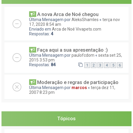
A nova Arca de Noé chegou
Última Mensagem por
AleksShamles
«
terça nov
17, 2020 8:54 am
Enviado em
Arca de Noé Vivapets.com
Respostas:
4
Faça aqui a sua apresentação :)
Última Mensagem por
paulofcdom
«
sexta set 25,
2015 3:53 pm
Respostas:
84
1
2
3
4
5
6
Moderação e regras de participação
Última Mensagem por
marcos
«
terça dez 11,
2007 8:23 pm
Tópicos