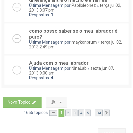
Última Mensagem por
Pablloleonez
«
terça jul 02,
2013 3:07 pm
Respostas:
1
como posso saber se o meu labrador é
puro?
Última Mensagem por
maykonbrum
«
terça jul 02,
2013 2:49 pm
Ajuda com o meu labrador
Última Mensagem por
NinaLab
«
sexta jun 07,
2013 9:00 am
Respostas:
4
Novo Tópico
1665 tópicos
1
...
2
3
4
5
34
Página
1
de
34
Próximo