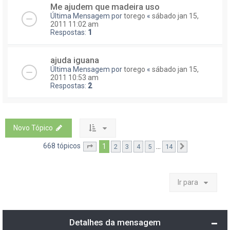
Me ajudem que madeira uso
Última Mensagem por
torego
«
sábado jan 15,
2011 11:02 am
Respostas:
1
ajuda iguana
Última Mensagem por
torego
«
sábado jan 15,
2011 10:53 am
Respostas:
2
Novo Tópico
668 tópicos
1
...
2
3
4
5
14
Página
1
de
14
Próximo
Ir para
Detalhes da mensagem