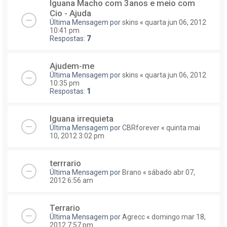
Iguana Macho com 3anos e meio com
Cio - Ajuda
Última Mensagem por
skins
«
quarta jun 06, 2012
10:41 pm
Respostas:
7
Ajudem-me
Última Mensagem por
skins
«
quarta jun 06, 2012
10:35 pm
Respostas:
1
Iguana irrequieta
Última Mensagem por
CBRforever
«
quinta mai
10, 2012 3:02 pm
terrrario
Última Mensagem por
Brano
«
sábado abr 07,
2012 6:56 am
Terrario
Última Mensagem por
Agrecc
«
domingo mar 18,
2012 7:57 pm