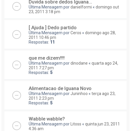
Duvida sobre dedos Iguana...
Última Mensagem por
danielformi
«
domingo out
23, 2011 3:18 pm
[ Ajuda ] Dedo partido
Última Mensagem por
Ceros
«
domingo ago 28,
2011 10:46 pm
Respostas:
11
que me dizem!!!!
Última Mensagem por
dinodane
«
quarta ago 24,
2011 7:27 pm
Respostas:
5
Alimentacao de Iguana Novo
Última Mensagem por
Juninhoo
«
terça ago 23,
2011 2:23 pm
Respostas:
5
Wabble wabble?
Última Mensagem por
Litoss
«
quinta jun 23, 2011
4:36 am