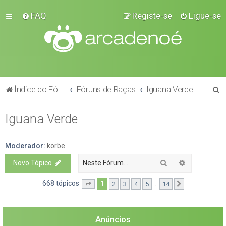
FAQ
Registe-se
Ligue-se
P
Índice do Fórum
Fóruns de Raças
Iguana Verde
e
Iguana Verde
s
q
u
Moderador:
korbe
i
Pesquisar
Pesquisa a
Novo Tópico
s
668 tópicos
1
...
2
3
4
5
14
Página
1
de
14
Próximo
a
r
Anúncios