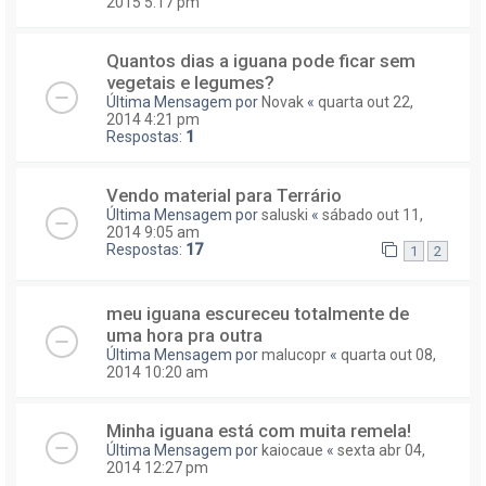
2015 5:17 pm
Quantos dias a iguana pode ficar sem
vegetais e legumes?
Última Mensagem por
Novak
«
quarta out 22,
2014 4:21 pm
Respostas:
1
Vendo material para Terrário
Última Mensagem por
saluski
«
sábado out 11,
2014 9:05 am
Respostas:
17
1
2
meu iguana escureceu totalmente de
uma hora pra outra
Última Mensagem por
malucopr
«
quarta out 08,
2014 10:20 am
Minha iguana está com muita remela!
Última Mensagem por
kaiocaue
«
sexta abr 04,
2014 12:27 pm