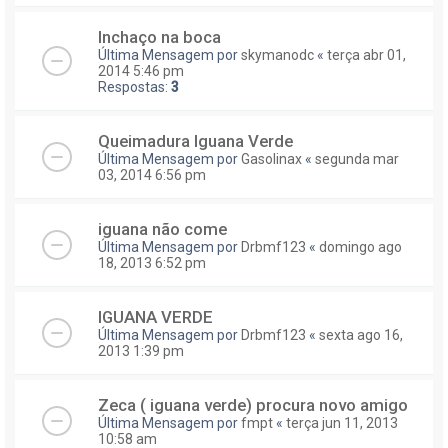
Inchaço na boca
Última Mensagem por
skymanodc
«
terça abr 01,
2014 5:46 pm
Respostas:
3
Queimadura Iguana Verde
Última Mensagem por
Gasolinax
«
segunda mar
03, 2014 6:56 pm
iguana não come
Última Mensagem por
Drbmf123
«
domingo ago
18, 2013 6:52 pm
IGUANA VERDE
Última Mensagem por
Drbmf123
«
sexta ago 16,
2013 1:39 pm
Zeca ( iguana verde) procura novo amigo
Última Mensagem por
fmpt
«
terça jun 11, 2013
10:58 am