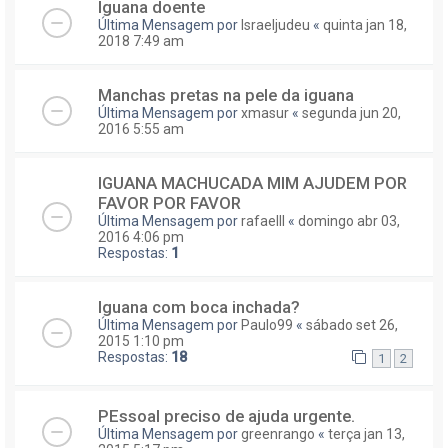
Iguana doente
Última Mensagem por
Israeljudeu
«
quinta jan 18,
2018 7:49 am
Manchas pretas na pele da iguana
Última Mensagem por
xmasur
«
segunda jun 20,
2016 5:55 am
IGUANA MACHUCADA MIM AJUDEM POR
FAVOR POR FAVOR
Última Mensagem por
rafaelll
«
domingo abr 03,
2016 4:06 pm
Respostas:
1
Iguana com boca inchada?
Última Mensagem por
Paulo99
«
sábado set 26,
2015 1:10 pm
Respostas:
18
1
2
PEssoal preciso de ajuda urgente.
Última Mensagem por
greenrango
«
terça jan 13,