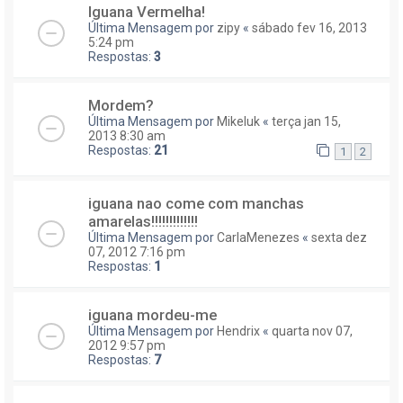
Iguana Vermelha!
Última Mensagem por
zipy
«
sábado fev 16, 2013
5:24 pm
Respostas:
3
Mordem?
Última Mensagem por
Mikeluk
«
terça jan 15,
2013 8:30 am
Respostas:
21
1
2
iguana nao come com manchas
amarelas!!!!!!!!!!!!!
Última Mensagem por
CarlaMenezes
«
sexta dez
07, 2012 7:16 pm
Respostas:
1
iguana mordeu-me
Última Mensagem por
Hendrix
«
quarta nov 07,
2012 9:57 pm
Respostas:
7