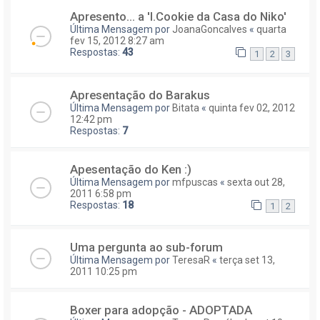
Apresento... a 'I.Cookie da Casa do Niko'
Última Mensagem por
JoanaGoncalves
«
quarta
fev 15, 2012 8:27 am
Respostas:
43
1
2
3
Apresentação do Barakus
Última Mensagem por
Bitata
«
quinta fev 02, 2012
12:42 pm
Respostas:
7
Apesentação do Ken :)
Última Mensagem por
mfpuscas
«
sexta out 28,
2011 6:58 pm
Respostas:
18
1
2
Uma pergunta ao sub-forum
Última Mensagem por
TeresaR
«
terça set 13,
2011 10:25 pm
Boxer para adopção - ADOPTADA