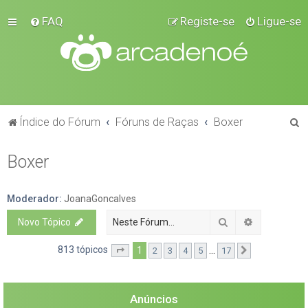
FAQ
Registe-se
Ligue-se
P
Índice do Fórum
Fóruns de Raças
Boxer
e
Boxer
s
q
u
Moderador:
JoanaGoncalves
i
Pesquisar
Pesquisa a
Novo Tópico
s
813 tópicos
1
...
2
3
4
5
17
Página
1
de
17
Próximo
a
r
Anúncios