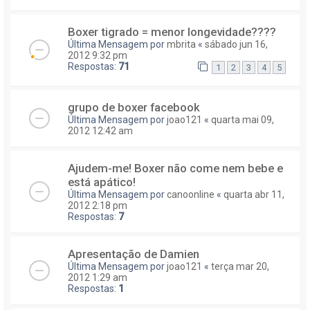
Boxer tigrado = menor longevidade????
Última Mensagem por
mbrita
«
sábado jun 16,
2012 9:32 pm
Respostas:
71
1
2
3
4
5
grupo de boxer facebook
Última Mensagem por
joao121
«
quarta mai 09,
2012 12:42 am
Ajudem-me! Boxer não come nem bebe e
está apático!
Última Mensagem por
canoonline
«
quarta abr 11,
2012 2:18 pm
Respostas:
7
Apresentação de Damien
Última Mensagem por
joao121
«
terça mar 20,
2012 1:29 am
Respostas:
1