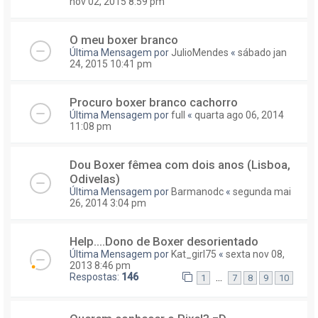
nov 02, 2015 8:59 pm
O meu boxer branco
Última Mensagem por
JulioMendes
«
sábado jan
24, 2015 10:41 pm
Procuro boxer branco cachorro
Última Mensagem por
full
«
quarta ago 06, 2014
11:08 pm
Dou Boxer fêmea com dois anos (Lisboa,
Odivelas)
Última Mensagem por
Barmanodc
«
segunda mai
26, 2014 3:04 pm
Help....Dono de Boxer desorientado
Última Mensagem por
Kat_girl75
«
sexta nov 08,
2013 8:46 pm
Respostas:
146
...
1
7
8
9
10