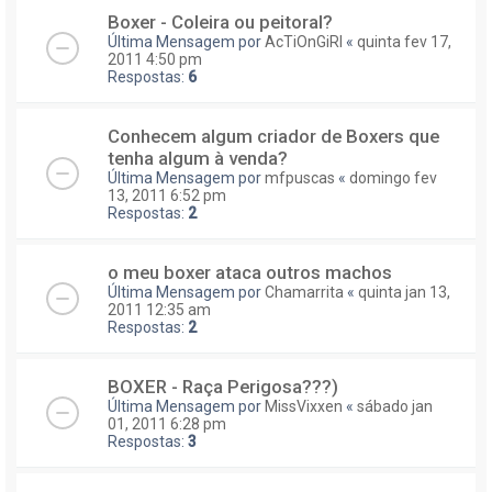
Boxer - Coleira ou peitoral?
Última Mensagem por
AcTiOnGiRl
«
quinta fev 17,
2011 4:50 pm
Respostas:
6
Conhecem algum criador de Boxers que
tenha algum à venda?
Última Mensagem por
mfpuscas
«
domingo fev
13, 2011 6:52 pm
Respostas:
2
o meu boxer ataca outros machos
Última Mensagem por
Chamarrita
«
quinta jan 13,
2011 12:35 am
Respostas:
2
BOXER - Raça Perigosa???)
Última Mensagem por
MissVixxen
«
sábado jan
01, 2011 6:28 pm
Respostas:
3