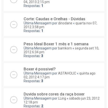
04, 2013 2:15 pm
Respostas:
1
Corte: Caudas e Orelhas - Dúvidas
Última Mensagem por
dinodane
«
quarta nov 07,
2012 3:58 pm
Respostas:
1
Peso Ideal Boxer 1 mês e 1 semana
Última Mensagem por
bamkorn
«
segunda set 10,
2012 6:34 pm
Respostas:
3
Boxer é possivel?
Última Mensagem por
ASTAHOLIC
«
quinta ago
02, 2012 4:17 pm
Respostas:
3
Duvida sobre cores da raça boxer
Última Mensagem por
LLing
«
sábado jun 23, 2012
12:18 pm
Respostas:
2