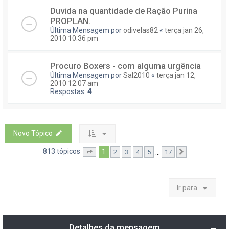
Duvida na quantidade de Ração Purina
PROPLAN.
Última Mensagem por
odivelas82
«
terça jan 26,
2010 10:36 pm
Procuro Boxers - com alguma urgência
Última Mensagem por
Sal2010
«
terça jan 12,
2010 12:07 am
Respostas:
4
Novo Tópico
813 tópicos
1
...
2
3
4
5
17
Página
1
de
17
Próximo
Ir para
Detalhes da mensagem