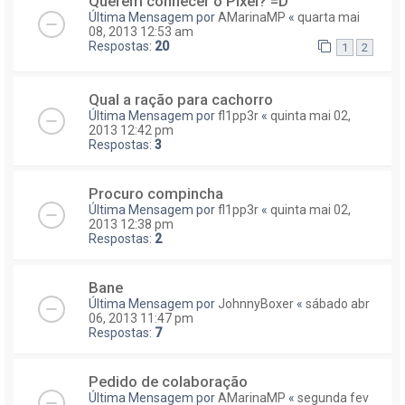
Querem conhecer o Pixel? =D
Última Mensagem por
AMarinaMP
«
quarta mai
08, 2013 12:53 am
Respostas:
20
1
2
Qual a ração para cachorro
Última Mensagem por
fl1pp3r
«
quinta mai 02,
2013 12:42 pm
Respostas:
3
Procuro compincha
Última Mensagem por
fl1pp3r
«
quinta mai 02,
2013 12:38 pm
Respostas:
2
Bane
Última Mensagem por
JohnnyBoxer
«
sábado abr
06, 2013 11:47 pm
Respostas:
7
Pedido de colaboração
Última Mensagem por
AMarinaMP
«
segunda fev