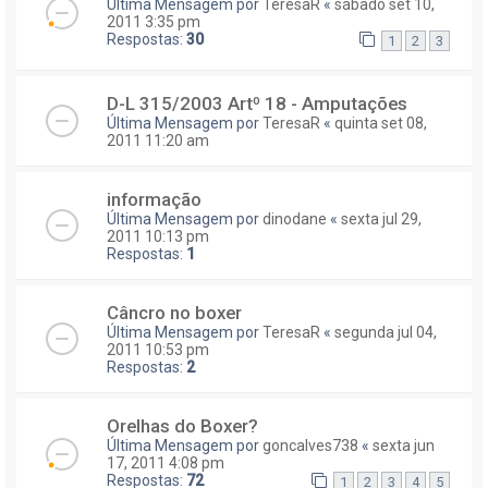
Última Mensagem por
TeresaR
«
sábado set 10,
2011 3:35 pm
Respostas:
30
1
2
3
D-L 315/2003 Artº 18 - Amputações
Última Mensagem por
TeresaR
«
quinta set 08,
2011 11:20 am
informação
Última Mensagem por
dinodane
«
sexta jul 29,
2011 10:13 pm
Respostas:
1
Câncro no boxer
Última Mensagem por
TeresaR
«
segunda jul 04,
2011 10:53 pm
Respostas:
2
Orelhas do Boxer?
Última Mensagem por
goncalves738
«
sexta jun
17, 2011 4:08 pm
Respostas:
72
1
2
3
4
5