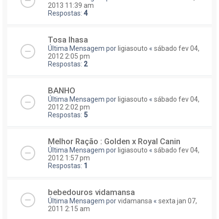
2013 11:39 am
Respostas:
4
Tosa lhasa
Última Mensagem por
ligiasouto
«
sábado fev 04,
2012 2:05 pm
Respostas:
2
BANHO
Última Mensagem por
ligiasouto
«
sábado fev 04,
2012 2:02 pm
Respostas:
5
Melhor Ração : Golden x Royal Canin
Última Mensagem por
ligiasouto
«
sábado fev 04,
2012 1:57 pm
Respostas:
1
bebedouros vidamansa
Última Mensagem por
vidamansa
«
sexta jan 07,
2011 2:15 am