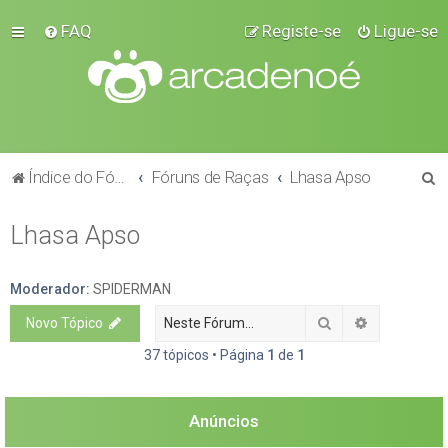
FAQ
Registe-se
Ligue-se
P
Índice do Fórum
Fóruns de Raças
Lhasa Apso
e
Lhasa Apso
s
q
u
Moderador:
SPIDERMAN
i
Pesquisar
Pesquisa a
Novo Tópico
s
37 tópicos • Página
1
de
1
a
r
Anúncios