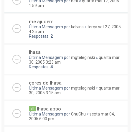
Última Mensagem por
neti
«
quarta mai 17, 2006
1:59 pm
me ajudem
Última Mensagem por
kelvins
«
terça set 27, 2005
4:25 pm
Respostas:
2
lhasa
Última Mensagem por
mgteleginski
«
quarta mar
30, 2005 3:23 am
Respostas:
4
cores do lhasa
Última Mensagem por
mgteleginski
«
quarta mar
30, 2005 3:15 am
lhasa apso
Última Mensagem por
ChuChu
«
sexta mar 04,
2005 6:00 pm