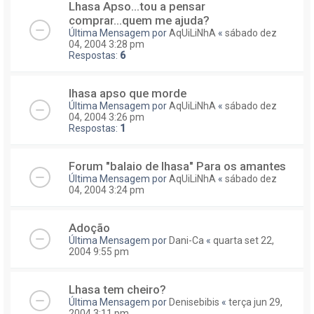
Lhasa Apso...tou a pensar
comprar...quem me ajuda?
Última Mensagem por
AqUiLiNhA
«
sábado dez
04, 2004 3:28 pm
Respostas:
6
lhasa apso que morde
Última Mensagem por
AqUiLiNhA
«
sábado dez
04, 2004 3:26 pm
Respostas:
1
Forum "balaio de lhasa" Para os amantes
Última Mensagem por
AqUiLiNhA
«
sábado dez
04, 2004 3:24 pm
Adoção
Última Mensagem por
Dani-Ca
«
quarta set 22,
2004 9:55 pm
Lhasa tem cheiro?
Última Mensagem por
Denisebibis
«
terça jun 29,
2004 3:11 pm