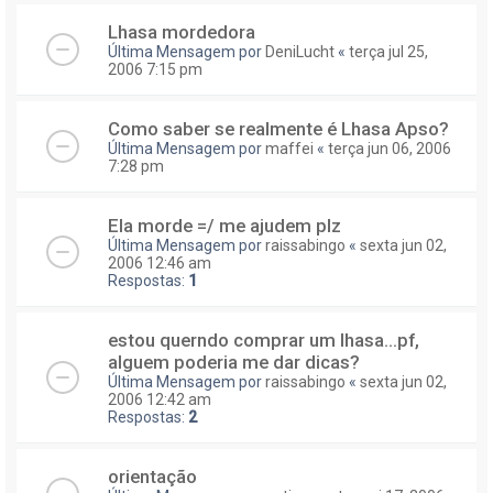
Lhasa mordedora
Última Mensagem por
DeniLucht
«
terça jul 25,
2006 7:15 pm
Como saber se realmente é Lhasa Apso?
Última Mensagem por
maffei
«
terça jun 06, 2006
7:28 pm
Ela morde =/ me ajudem plz
Última Mensagem por
raissabingo
«
sexta jun 02,
2006 12:46 am
Respostas:
1
estou querndo comprar um lhasa...pf,
alguem poderia me dar dicas?
Última Mensagem por
raissabingo
«
sexta jun 02,
2006 12:42 am
Respostas:
2
orientação