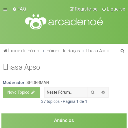
FAQ
Registe-se
Ligue-se
P
Índice do Fórum
Fóruns de Raças
Lhasa Apso
e
Lhasa Apso
s
q
u
Moderador:
SPIDERMAN
i
Pesquisar
Pesquisa a
Novo Tópico
s
37 tópicos • Página
1
de
1
a
r
Anúncios