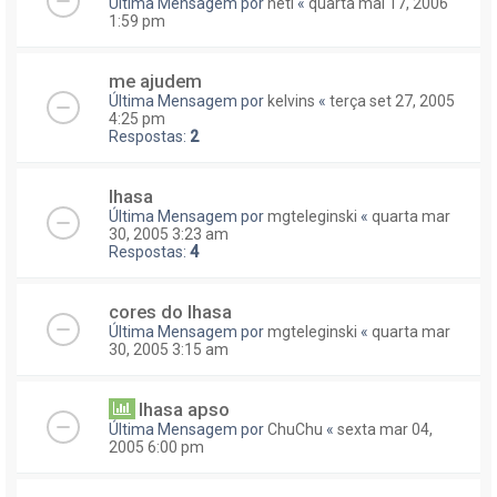
Última Mensagem por
neti
«
quarta mai 17, 2006
1:59 pm
me ajudem
Última Mensagem por
kelvins
«
terça set 27, 2005
4:25 pm
Respostas:
2
lhasa
Última Mensagem por
mgteleginski
«
quarta mar
30, 2005 3:23 am
Respostas:
4
cores do lhasa
Última Mensagem por
mgteleginski
«
quarta mar
30, 2005 3:15 am
lhasa apso
Última Mensagem por
ChuChu
«
sexta mar 04,
2005 6:00 pm