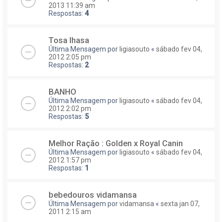
2013 11:39 am
Respostas:
4
Tosa lhasa
Última Mensagem por
ligiasouto
«
sábado fev 04,
2012 2:05 pm
Respostas:
2
BANHO
Última Mensagem por
ligiasouto
«
sábado fev 04,
2012 2:02 pm
Respostas:
5
Melhor Ração : Golden x Royal Canin
Última Mensagem por
ligiasouto
«
sábado fev 04,
2012 1:57 pm
Respostas:
1
bebedouros vidamansa
Última Mensagem por
vidamansa
«
sexta jan 07,
2011 2:15 am