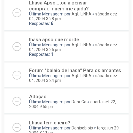
Lhasa Apso...tou a pensar
comprar...quem me ajuda?
Última Mensagem por
AqUiLiNhA
«
sábado dez
04, 2004 3:28 pm
Respostas:
6
lhasa apso que morde
Última Mensagem por
AqUiLiNhA
«
sábado dez
04, 2004 3:26 pm
Respostas:
1
Forum "balaio de lhasa" Para os amantes
Última Mensagem por
AqUiLiNhA
«
sábado dez
04, 2004 3:24 pm
Adoção
Última Mensagem por
Dani-Ca
«
quarta set 22,
2004 9:55 pm
Lhasa tem cheiro?
Última Mensagem por
Denisebibis
«
terça jun 29,
2004 3:11 pm