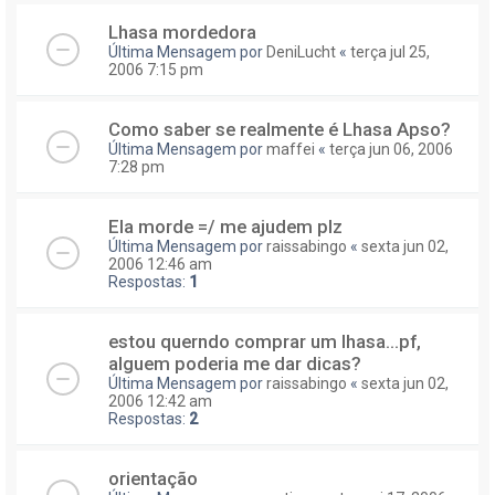
Lhasa mordedora
Última Mensagem por
DeniLucht
«
terça jul 25,
2006 7:15 pm
Como saber se realmente é Lhasa Apso?
Última Mensagem por
maffei
«
terça jun 06, 2006
7:28 pm
Ela morde =/ me ajudem plz
Última Mensagem por
raissabingo
«
sexta jun 02,
2006 12:46 am
Respostas:
1
estou querndo comprar um lhasa...pf,
alguem poderia me dar dicas?
Última Mensagem por
raissabingo
«
sexta jun 02,
2006 12:42 am
Respostas:
2
orientação