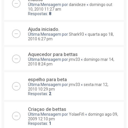
Última Mensagem por
danideze
«
domingo out
10, 2010 11:27 am
Respostas:
8
Ajuda iniciado.
Última Mensagem por
Shark93
«
quarta ago 18,
2010 6:27 pm
Aquecedor para bettas
Última Mensagem por
jmv33
«
domingo mar 14,
2010 8:24 pm
espelho para beta
Última Mensagem por
jmv33
«
sexta mar 12,
2010 10:29 pm
Respostas:
2
Criaçao de bettas
Última Mensagem por
YolaeFifi
«
domingo ago 09,
2009 12:10 pm
Respostas:
1