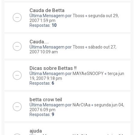
Cauda de Betta
Última Mensagem por
Tboss
«
segunda out 29,
2007 1:59 pm
Respostas:
10
Cauda....
Última Mensagem por
Tboss
«
sábado out 27,
2007 10:09 am
Dicas sobre Bettas !!
Última Mensagem por
MAYAeSNOOPY
«
terça jun
19, 2007 9:18 pm
Respostas:
6
betta crow teil
Última Mensagem por
NiArCtAa
«
segunda jun 04,
2007 6:09 pm
Respostas:
9
ajuda