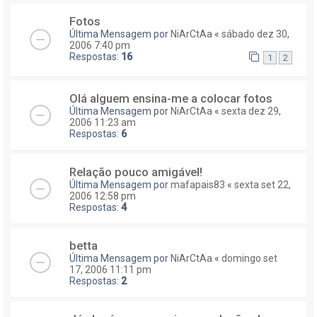
Fotos
Última Mensagem por
NiArCtAa
«
sábado dez 30,
2006 7:40 pm
Respostas:
16
1
2
Olá alguem ensina-me a colocar fotos
Última Mensagem por
NiArCtAa
«
sexta dez 29,
2006 11:23 am
Respostas:
6
Relação pouco amigável!
Última Mensagem por
mafapais83
«
sexta set 22,
2006 12:58 pm
Respostas:
4
betta
Última Mensagem por
NiArCtAa
«
domingo set
17, 2006 11:11 pm
Respostas:
2