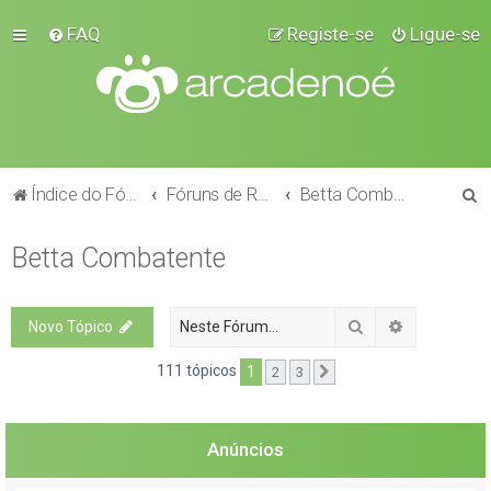
FAQ
Registe-se
Ligue-se
P
Índice do Fórum
Fóruns de Raças
Betta Combatente
e
Betta Combatente
s
q
u
Pesquisar
Pesquisa a
Novo Tópico
i
111 tópicos
1
2
3
Próximo
s
a
r
Anúncios