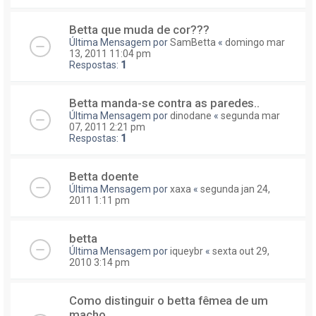
Betta que muda de cor???
Última Mensagem por
SamBetta
«
domingo mar
13, 2011 11:04 pm
Respostas:
1
Betta manda-se contra as paredes..
Última Mensagem por
dinodane
«
segunda mar
07, 2011 2:21 pm
Respostas:
1
Betta doente
Última Mensagem por
xaxa
«
segunda jan 24,
2011 1:11 pm
betta
Última Mensagem por
iqueybr
«
sexta out 29,
2010 3:14 pm
Como distinguir o betta fêmea de um
macho