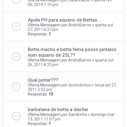
06, 2014 1:10 pm
Ajuda PH para aquario de Bettas...
Última Mensagem por
AndreBarros
«
quinta out
27, 2011 6:27 pm
Respostas:
1
Betta macho e betta fema posso juntalos
num aquario de 25L??
Última Mensagem por
AndreBarros
«
quarta out
26, 2011 8:23 pm
Qual juntar???
Última Mensagem por
doctorbrinco
«
terça set 27,
2011 5:52 pm
Respostas:
13
barbatana de betta a desfiar
Última Mensagem por
SamBetta
«
domingo mar
13, 2011 11:07 pm
Respostas:
1