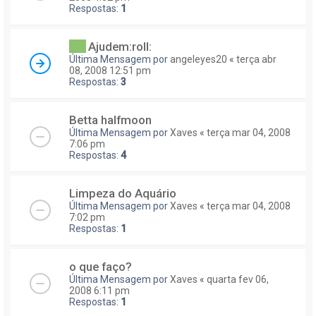
Respostas:
1
Ajudem:roll:
Última Mensagem por
angeleyes20
«
terça abr
08, 2008 12:51 pm
Respostas:
3
Betta halfmoon
Última Mensagem por
Xaves
«
terça mar 04, 2008
7:06 pm
Respostas:
4
Limpeza do Aquário
Última Mensagem por
Xaves
«
terça mar 04, 2008
7:02 pm
Respostas:
1
o que faço?
Última Mensagem por
Xaves
«
quarta fev 06,
2008 6:11 pm
Respostas:
1