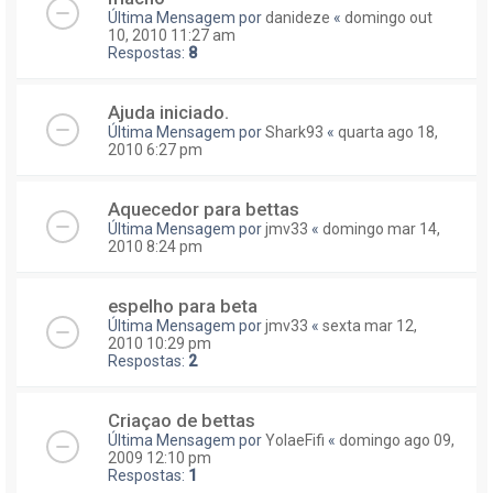
Última Mensagem por
danideze
«
domingo out
10, 2010 11:27 am
Respostas:
8
Ajuda iniciado.
Última Mensagem por
Shark93
«
quarta ago 18,
2010 6:27 pm
Aquecedor para bettas
Última Mensagem por
jmv33
«
domingo mar 14,
2010 8:24 pm
espelho para beta
Última Mensagem por
jmv33
«
sexta mar 12,
2010 10:29 pm
Respostas:
2
Criaçao de bettas
Última Mensagem por
YolaeFifi
«
domingo ago 09,
2009 12:10 pm
Respostas:
1