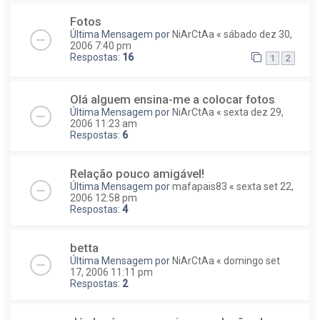
Fotos
Última Mensagem por
NiArCtAa
«
sábado dez 30,
2006 7:40 pm
Respostas:
16
1
2
Olá alguem ensina-me a colocar fotos
Última Mensagem por
NiArCtAa
«
sexta dez 29,
2006 11:23 am
Respostas:
6
Relação pouco amigável!
Última Mensagem por
mafapais83
«
sexta set 22,
2006 12:58 pm
Respostas:
4
betta
Última Mensagem por
NiArCtAa
«
domingo set
17, 2006 11:11 pm
Respostas:
2