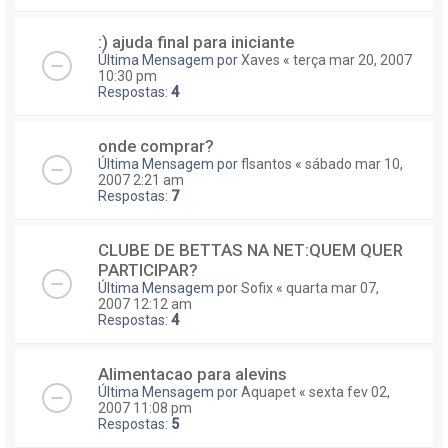
:) ajuda final para iniciante
Última Mensagem por
Xaves
«
terça mar 20, 2007
10:30 pm
Respostas:
4
onde comprar?
Última Mensagem por
flsantos
«
sábado mar 10,
2007 2:21 am
Respostas:
7
CLUBE DE BETTAS NA NET:QUEM QUER
PARTICIPAR?
Última Mensagem por
Sofix
«
quarta mar 07,
2007 12:12 am
Respostas:
4
Alimentacao para alevins
Última Mensagem por
Aquapet
«
sexta fev 02,
2007 11:08 pm
Respostas:
5