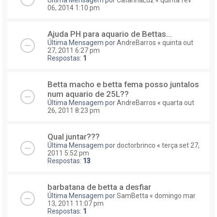
06, 2014 1:10 pm
Ajuda PH para aquario de Bettas...
Última Mensagem por
AndreBarros
«
quinta out
27, 2011 6:27 pm
Respostas:
1
Betta macho e betta fema posso juntalos
num aquario de 25L??
Última Mensagem por
AndreBarros
«
quarta out
26, 2011 8:23 pm
Qual juntar???
Última Mensagem por
doctorbrinco
«
terça set 27,
2011 5:52 pm
Respostas:
13
barbatana de betta a desfiar
Última Mensagem por
SamBetta
«
domingo mar
13, 2011 11:07 pm
Respostas:
1