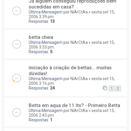
Já alguém conseguiu reproduções bem
sucedidas em casa?
Última Mensagem por
NiArCtAa
«
sexta set 15,
2006 3:39 pm
Respostas:
13
betta cheia
Última Mensagem por
NiArCtAa
«
sexta set 15,
2006 3:33 pm
Respostas:
5
iniciação à criação de bettas... muitas
dúvidas!
Última Mensagem por
NiArCtAa
«
sexta set 15,
2006 3:16 pm
Respostas:
24
1
2
Betta em aqua de 11 lts? - Primeiro Betta
Última Mensagem por
NiArCtAa
«
sexta set 15,
2006 2:43 pm
Respostas:
1