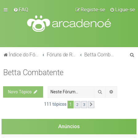
FAQ
Registe-se
Ligue-se
P
Índice do Fórum
Fóruns de Raças
Betta Combatente
e
Betta Combatente
s
q
u
Pesquisar
Pesquisa a
Novo Tópico
i
111 tópicos
1
2
3
Próximo
s
a
r
Anúncios