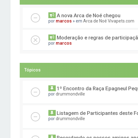
A nova Arca de Noé chegou
por
marcos
» em
Arca de Noé Vivapets.com
Moderação e regras de participaç
por
marcos
Tópicos
1º Encontro da Raça Epagneul Peq
por
drummondville
Listagem de Participantes deste 
por
drummondville
Recordando os nossos amigos após