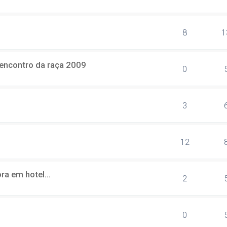
8
1
1ºencontro da raça 2009
0
3
12
a em hotel...
2
0