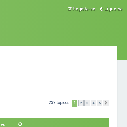
Registe-se
Ligue-se
233 tópicos
1
2
3
4
5
Próximo