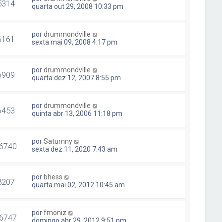
5314
quarta out 29, 2008 10:33 pm
por
drummondville
6161
sexta mai 09, 2008 4:17 pm
por
drummondville
6909
quarta dez 12, 2007 8:55 pm
por
drummondville
6453
quinta abr 13, 2006 11:18 pm
por
Saturnny
6740
sexta dez 11, 2020 7:43 am
por
bhess
8207
quarta mai 02, 2012 10:45 am
por
fmoniz
6747
domingo abr 29, 2012 9:51 pm