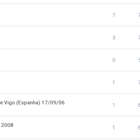
7
3
0
1
 de Vigo (Espanha) 17/09/06
1
r 2008
1