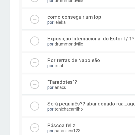
por
drummondville
como conseguir um lop
por
leleka
Exposição Internacional do Estoril / 
por
drummondville
Por terras de Napoleão
por
cisal
"Taradotes"?
por
anacs
Será pequinês?? abandonado rua...agor
por
tonichacarrilho
Páscoa feliz
por
patanisca123