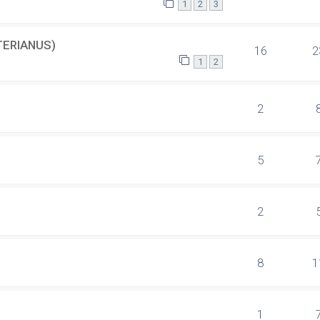
1
2
3
TERIANUS)
16
2
1
2
2
5
2
8
1
1