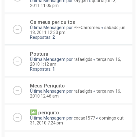
Última Mensagem por
k4yg3n
«
quarta jul 13,
2011 11:05 pm
Os meus periquitos
Última Mensagem por
PFFCarromeu
«
sábado jun
18, 2011 12:33 pm
Respostas:
2
Postura
Última Mensagem por
rafaelgds
«
terça nov 16,
2010 1:12 am
Respostas:
1
Meus Periquito
Última Mensagem por
rafaelgds
«
terça nov 16,
2010 12:46 am
periquito
Última Mensagem por
cocao1577
«
domingo out
31, 2010 7:24 pm