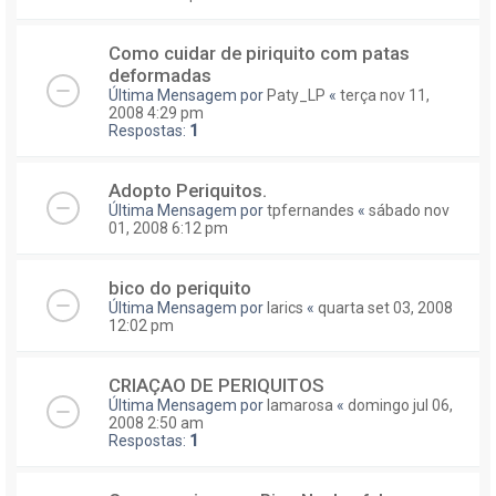
Como cuidar de piriquito com patas
deformadas
Última Mensagem por
Paty_LP
«
terça nov 11,
2008 4:29 pm
Respostas:
1
Adopto Periquitos.
Última Mensagem por
tpfernandes
«
sábado nov
01, 2008 6:12 pm
bico do periquito
Última Mensagem por
larics
«
quarta set 03, 2008
12:02 pm
CRIAÇAO DE PERIQUITOS
Última Mensagem por
lamarosa
«
domingo jul 06,
2008 2:50 am
Respostas:
1