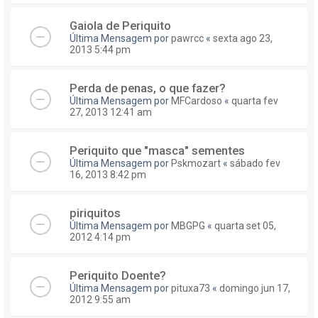
Gaiola de Periquito
Última Mensagem por
pawrcc
«
sexta ago 23,
2013 5:44 pm
Perda de penas, o que fazer?
Última Mensagem por
MFCardoso
«
quarta fev
27, 2013 12:41 am
Periquito que "masca" sementes
Última Mensagem por
Pskmozart
«
sábado fev
16, 2013 8:42 pm
piriquitos
Última Mensagem por
MBGPG
«
quarta set 05,
2012 4:14 pm
Periquito Doente?
Última Mensagem por
pituxa73
«
domingo jun 17,
2012 9:55 am