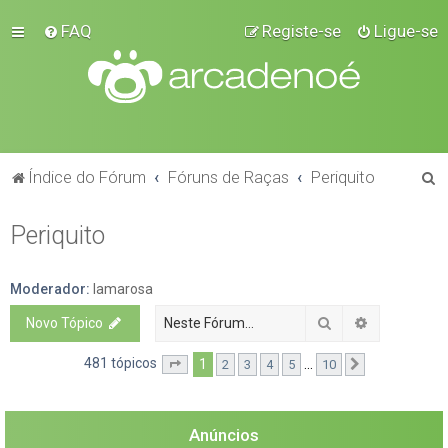
FAQ
Registe-se
Ligue-se
P
Índice do Fórum
Fóruns de Raças
Periquito
e
Periquito
s
q
u
Moderador:
lamarosa
i
Pesquisar
Pesquisa a
Novo Tópico
s
481 tópicos
1
...
2
3
4
5
10
Página
1
de
10
Próximo
a
r
Anúncios