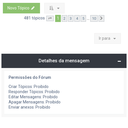
Novo Tópico
481 tópicos
1
...
2
3
4
5
10
Página
1
de
10
Próximo
Ir para
Detalhes da mensagem
Permissões do Fórum
Criar Tópicos: Proibido
Responder Tópicos: Proibido
Editar Mensagens: Proibido
Apagar Mensagens: Proibido
Enviar anexos: Proibido