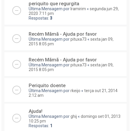
periquito que regurgita
Última Mensagem por
Iramirim
«
segunda jun 29,
2020 7:11 pm
Respostas:
3
Recém Mãmã - Ajuda por favor
Última Mensagem por
pituxa73
«
sexta jan 09,
2015 8:05 pm
Recém Mãmã - Ajuda por favor
Última Mensagem por
pituxa73
«
sexta jan 09,
2015 8:05 pm
Periquito doente
Última Mensagem por
rkeijo
«
terça out 21, 2014
2:12 am
Ajuda!
Última Mensagem por
ghij
«
domingo set 01, 2013
10:25 pm
Respostas:
1