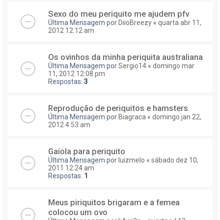
Sexo do meu periquito me ajudem pfv
Última Mensagem por
DiioBreezy
«
quarta abr 11,
2012 12:12 am
Os ovinhos da minha periquita australiana
Última Mensagem por
Sergio14
«
domingo mar
11, 2012 12:08 pm
Respostas:
3
Reprodução de periquitos e hamsters
Última Mensagem por
Biagraca
«
domingo jan 22,
2012 4:53 am
Gaiola para periquito
Última Mensagem por
luizmelo
«
sábado dez 10,
2011 12:24 am
Respostas:
1
Meus piriquitos brigaram e a femea
colocou um ovo