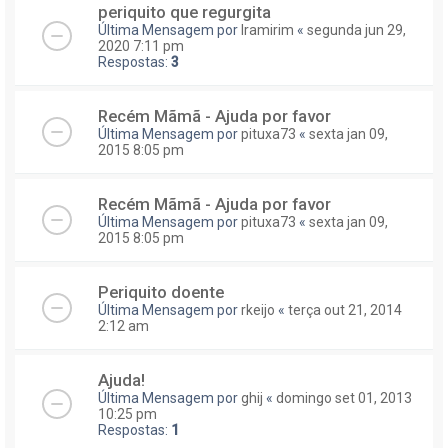
periquito que regurgita
Última Mensagem por
Iramirim
«
segunda jun 29,
2020 7:11 pm
Respostas:
3
Recém Mãmã - Ajuda por favor
Última Mensagem por
pituxa73
«
sexta jan 09,
2015 8:05 pm
Recém Mãmã - Ajuda por favor
Última Mensagem por
pituxa73
«
sexta jan 09,
2015 8:05 pm
Periquito doente
Última Mensagem por
rkeijo
«
terça out 21, 2014
2:12 am
Ajuda!
Última Mensagem por
ghij
«
domingo set 01, 2013
10:25 pm
Respostas:
1