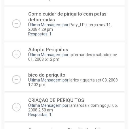
Como cuidar de piriquito com patas
deformadas
Última Mensagem por
Paty_LP
«
terça nov 11,
2008 4:29 pm
Respostas:
1
Adopto Periquitos.
Última Mensagem por
tpfernandes
«
sábado nov
01, 2008 6:12 pm
bico do periquito
Última Mensagem por
larics
«
quarta set 03, 2008
12:02 pm
CRIAÇAO DE PERIQUITOS
Última Mensagem por
lamarosa
«
domingo jul 06,
2008 2:50 am
Respostas:
1