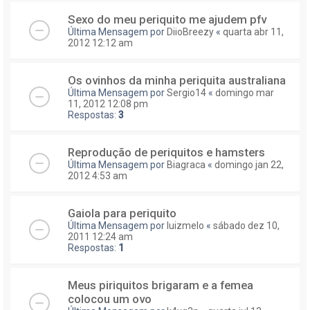
Sexo do meu periquito me ajudem pfv
Última Mensagem por
DiioBreezy
«
quarta abr 11,
2012 12:12 am
Os ovinhos da minha periquita australiana
Última Mensagem por
Sergio14
«
domingo mar
11, 2012 12:08 pm
Respostas:
3
Reprodução de periquitos e hamsters
Última Mensagem por
Biagraca
«
domingo jan 22,
2012 4:53 am
Gaiola para periquito
Última Mensagem por
luizmelo
«
sábado dez 10,
2011 12:24 am
Respostas:
1
Meus piriquitos brigaram e a femea
colocou um ovo