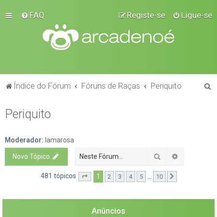
FAQ
Registe-se
Ligue-se
P
Índice do Fórum
Fóruns de Raças
Periquito
e
Periquito
s
q
u
Moderador:
lamarosa
i
Pesquisar
Pesquisa a
Novo Tópico
s
481 tópicos
1
...
2
3
4
5
10
Página
1
de
10
Próximo
a
r
Anúncios