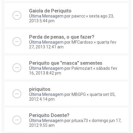
Gaiola de Periquito
Última Mensagem por
pawrcc
«
sexta ago 23,
2013 5:44 pm
Perda de penas, o que fazer?
Última Mensagem por
MFCardoso
«
quarta fev
27, 2013 12:41 am
Periquito que "masca" sementes
Última Mensagem por
Pskmozart
«
sábado fev
16, 2013 8:42 pm
piriquitos
Última Mensagem por
MBGPG
«
quarta set 05,
2012 4:14 pm
Periquito Doente?
Última Mensagem por
pituxa73
«
domingo jun 17,
2012 9:55 am