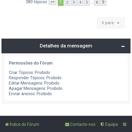
380 tópicos
1
...
2
3
4
5
8
Página
1
de
8
Próximo
Ir para
Detalhes da mensagem
Permissões do Fórum
Criar Tópicos: Proibido
Responder Tópicos: Proibido
Editar Mensagens: Proibido
Apagar Mensagens: Proibido
Enviar anexos: Proibido
Índice do Fórum
Contacte-nos
Equipa