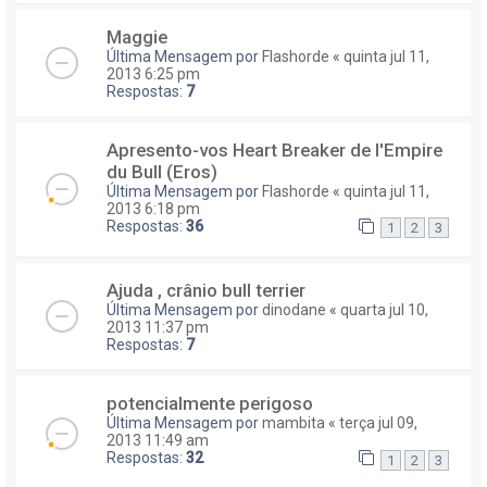
Maggie
Última Mensagem por
Flashorde
«
quinta jul 11,
2013 6:25 pm
Respostas:
7
Apresento-vos Heart Breaker de l'Empire
du Bull (Eros)
Última Mensagem por
Flashorde
«
quinta jul 11,
2013 6:18 pm
Respostas:
36
1
2
3
Ajuda , crânio bull terrier
Última Mensagem por
dinodane
«
quarta jul 10,
2013 11:37 pm
Respostas:
7
potencialmente perigoso
Última Mensagem por
mambita
«
terça jul 09,
2013 11:49 am
Respostas:
32
1
2
3