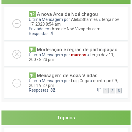
A nova Arca de Noé chegou
Última Mensagem por
AleksShamles
«
terça nov
17, 2020 8:54 am
Enviado em
Arca de Noé Vivapets.com
Respostas:
4
Moderação e regras de participação
Última Mensagem por
marcos
«
terça dez 11,
2007 8:23 pm
Mensagem de Boas Vindas
Última Mensagem por
LuigiGuga
«
quinta jun 09,
2011 9:27 pm
Respostas:
32
1
2
3
Tópicos