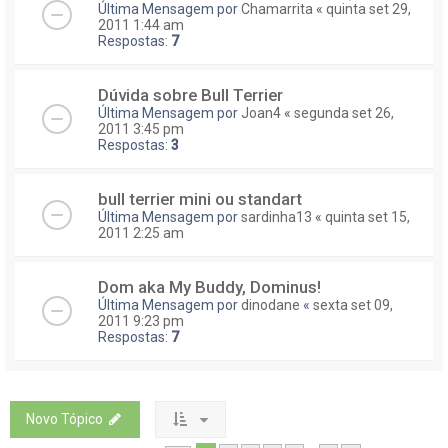
Última Mensagem por
Chamarrita
«
quinta set 29,
2011 1:44 am
Respostas:
7
Dúvida sobre Bull Terrier
Última Mensagem por
Joan4
«
segunda set 26,
2011 3:45 pm
Respostas:
3
bull terrier mini ou standart
Última Mensagem por
sardinha13
«
quinta set 15,
2011 2:25 am
Dom aka My Buddy, Dominus!
Última Mensagem por
dinodane
«
sexta set 09,
2011 9:23 pm
Respostas:
7
Novo Tópico