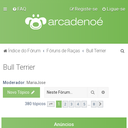
FAQ
Registe-se
Ligue-se
P
Índice do Fórum
Fóruns de Raças
Bull Terrier
e
Bull Terrier
s
q
u
Moderador:
MariaJose
i
Pesquisar
Pesquisa a
Novo Tópico
s
380 tópicos
1
...
2
3
4
5
8
Página
1
de
8
Próximo
a
r
Anúncios