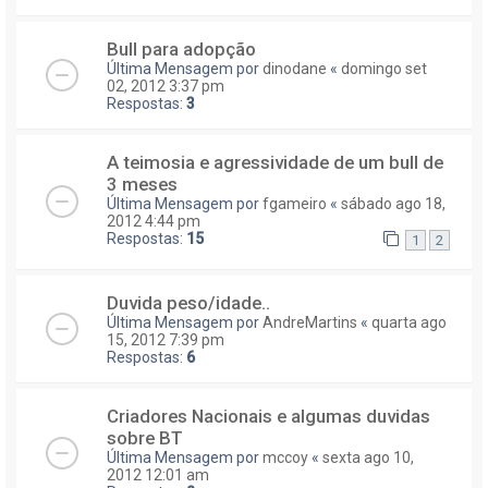
Bull para adopção
Última Mensagem por
dinodane
«
domingo set
02, 2012 3:37 pm
Respostas:
3
A teimosia e agressividade de um bull de
3 meses
Última Mensagem por
fgameiro
«
sábado ago 18,
2012 4:44 pm
Respostas:
15
1
2
Duvida peso/idade..
Última Mensagem por
AndreMartins
«
quarta ago
15, 2012 7:39 pm
Respostas:
6
Criadores Nacionais e algumas duvidas
sobre BT
Última Mensagem por
mccoy
«
sexta ago 10,
2012 12:01 am