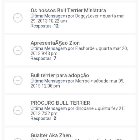
Os nossos Bull Terrier Miniatura
Última Mensagem por
DoggyLover
«
quarta mai
29, 2013 10:22 am
Respostas:
12
ApresentaÃ§ao Zion
Última Mensagem por
Flashorde
«
quarta mar 20,
2013 9:43 pm
Respostas:
7
Bull terrier para adopção
Última Mensagem por
Marrod
«
sábado mar 09,
2013 12:08 pm
PROCURO BULL TERRIER
Última Mensagem por
dinodane
«
quinta fev 21,
2013 7:32 pm
Respostas:
2
Gualter Aka Zhen..