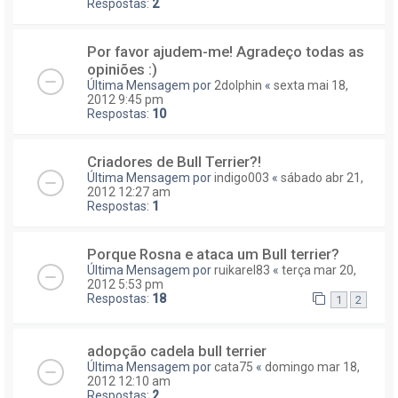
Respostas:
2
Por favor ajudem-me! Agradeço todas as
opiniões :)
Última Mensagem por
2dolphin
«
sexta mai 18,
2012 9:45 pm
Respostas:
10
Criadores de Bull Terrier?!
Última Mensagem por
indigo003
«
sábado abr 21,
2012 12:27 am
Respostas:
1
Porque Rosna e ataca um Bull terrier?
Última Mensagem por
ruikarel83
«
terça mar 20,
2012 5:53 pm
Respostas:
18
1
2
adopção cadela bull terrier
Última Mensagem por
cata75
«
domingo mar 18,
2012 12:10 am
Respostas:
2