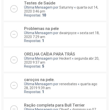
Testes de Saúde
Última Mensagem por
Saturnny
«
quarta out 14,
2020 3:46 pm
Respostas:
10
Problemas na pele
Última Mensagem por
dwainjoyce
«
sexta set 18,
2020 7:29 am
Respostas:
1
ORELHA CAÍDA PARA TRÁS
Última Mensagem por
Heckert
«
segunda abr 20,
2020 9:37 am
Respostas:
5
caroços na pele.
Última Mensagem por
reneebates
«
quarta ago
28, 2019 9:39 am
Respostas:
1
Ração completa para Bull Terrier
Última Mensagem por
Olivejf
«
domingo jun 07,