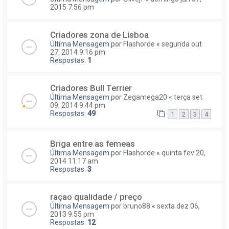
2015 7:56 pm
Criadores zona de Lisboa
Última Mensagem por
Flashorde
«
segunda out
27, 2014 9:16 pm
Respostas:
1
Criadores Bull Terrier
Última Mensagem por
Zegamega20
«
terça set
09, 2014 9:44 pm
Respostas:
49
1
2
3
4
Briga entre as femeas
Última Mensagem por
Flashorde
«
quinta fev 20,
2014 11:17 am
Respostas:
3
raçao qualidade / preço
Última Mensagem por
bruno88
«
sexta dez 06,
2013 9:55 pm
Respostas:
12