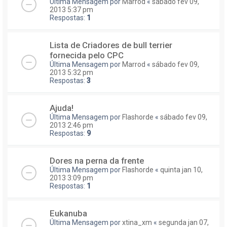
Última Mensagem por
Marrod
«
sábado fev 09,
2013 5:37 pm
Respostas:
1
Lista de Criadores de bull terrier
fornecida pelo CPC
Última Mensagem por
Marrod
«
sábado fev 09,
2013 5:32 pm
Respostas:
3
Ajuda!
Última Mensagem por
Flashorde
«
sábado fev 09,
2013 2:46 pm
Respostas:
9
Dores na perna da frente
Última Mensagem por
Flashorde
«
quinta jan 10,
2013 3:09 pm
Respostas:
1
Eukanuba
Última Mensagem por
xtina_xm
«
segunda jan 07,