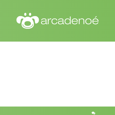
r
quisa avançada