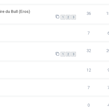
re du Bull (Eros)
36
1
1
2
3
7
32
2
1
2
3
12
7
0