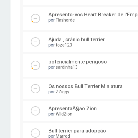
Apresento-vos Heart Breaker de l'Empi
por
Flashorde
Ajuda , crânio bull terrier
por
toze123
potencialmente perigoso
por
sardinha13
Os nossos Bull Terrier Miniatura
por
ZZiggy
ApresentaÃ§ao Zion
por
WildZion
Bull terrier para adopção
por
Marrod