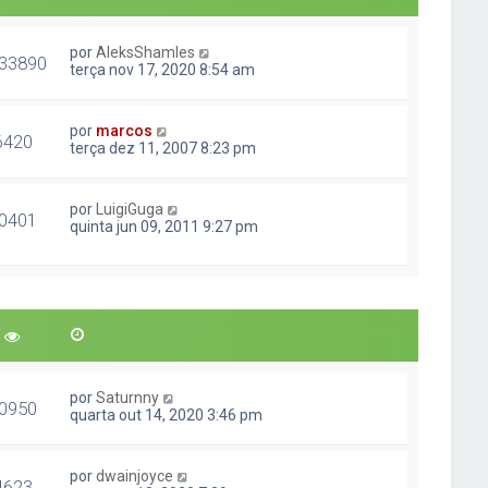
por
AleksShamles
33890
terça nov 17, 2020 8:54 am
por
marcos
6420
terça dez 11, 2007 8:23 pm
por
LuigiGuga
0401
quinta jun 09, 2011 9:27 pm
por
Saturnny
0950
quarta out 14, 2020 3:46 pm
por
dwainjoyce
4623