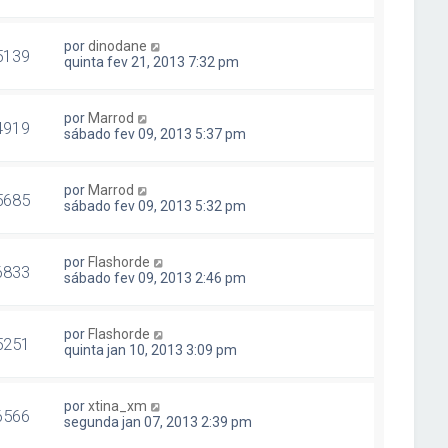
por
dinodane
5139
quinta fev 21, 2013 7:32 pm
por
Marrod
4919
sábado fev 09, 2013 5:37 pm
por
Marrod
5685
sábado fev 09, 2013 5:32 pm
por
Flashorde
6833
sábado fev 09, 2013 2:46 pm
por
Flashorde
5251
quinta jan 10, 2013 3:09 pm
por
xtina_xm
6566
segunda jan 07, 2013 2:39 pm