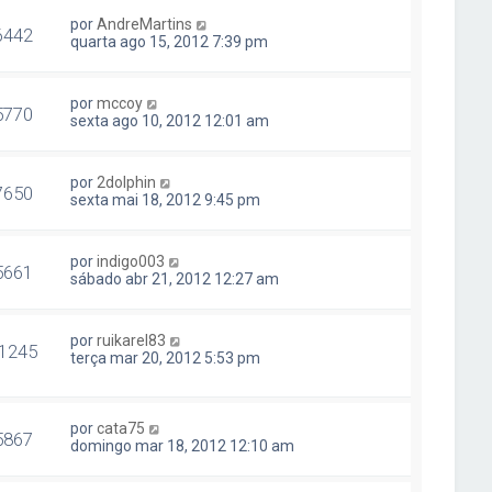
por
AndreMartins
6442
quarta ago 15, 2012 7:39 pm
por
mccoy
5770
sexta ago 10, 2012 12:01 am
por
2dolphin
7650
sexta mai 18, 2012 9:45 pm
por
indigo003
5661
sábado abr 21, 2012 12:27 am
por
ruikarel83
1245
terça mar 20, 2012 5:53 pm
por
cata75
5867
domingo mar 18, 2012 12:10 am