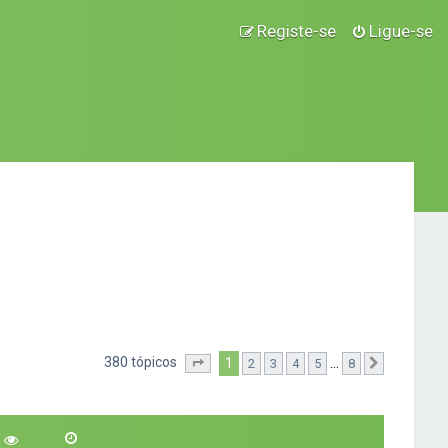
Registe-se
Ligue-se
380 tópicos
1
...
2
3
4
5
8
Página
1
de
8
Próximo