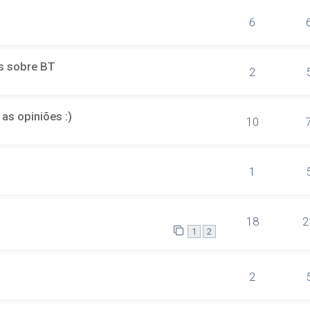
6
s sobre BT
2
as opiniões :)
10
1
18
2
1
2
2