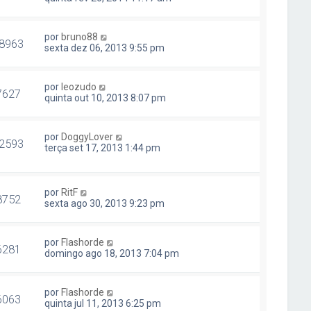
por
bruno88
8963
sexta dez 06, 2013 9:55 pm
por
leozudo
7627
quinta out 10, 2013 8:07 pm
por
DoggyLover
2593
terça set 17, 2013 1:44 pm
por
RitF
8752
sexta ago 30, 2013 9:23 pm
por
Flashorde
6281
domingo ago 18, 2013 7:04 pm
por
Flashorde
6063
quinta jul 11, 2013 6:25 pm