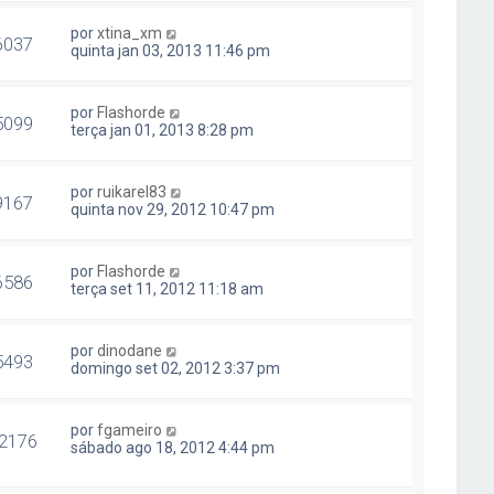
por
xtina_xm
6037
quinta jan 03, 2013 11:46 pm
por
Flashorde
5099
terça jan 01, 2013 8:28 pm
por
ruikarel83
9167
quinta nov 29, 2012 10:47 pm
por
Flashorde
6586
terça set 11, 2012 11:18 am
por
dinodane
5493
domingo set 02, 2012 3:37 pm
por
fgameiro
2176
sábado ago 18, 2012 4:44 pm