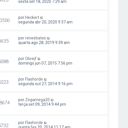
sexta set 18, 2020 7:29 am
por
Heckert
0550
segunda abr 20, 2020 9:37 am
por
reneebates
4635
quarta ago 28, 2019 9:39 am
por
Olivejf
5088
domingo jun 07, 2015 7:56 pm
por
Flashorde
5223
segunda out 27, 2014 9:16 pm
por
Zegamega20
8674
terça set 09, 2014 9:44 pm
por
Flashorde
5732
quinta fev 20, 2014 11:17 am