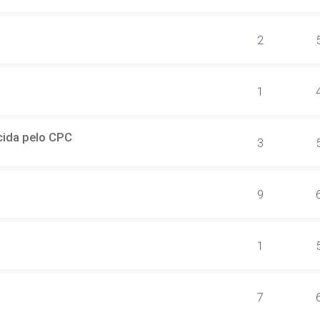
2
1
ecida pelo CPC
3
9
1
7