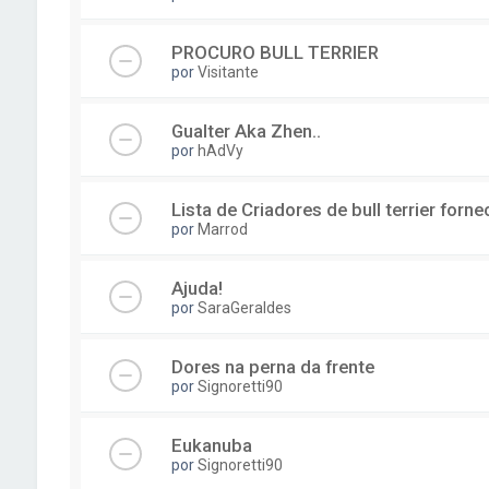
PROCURO BULL TERRIER
por
Visitante
Gualter Aka Zhen..
por
hAdVy
Lista de Criadores de bull terrier forn
por
Marrod
Ajuda!
por
SaraGeraldes
Dores na perna da frente
por
Signoretti90
Eukanuba
por
Signoretti90