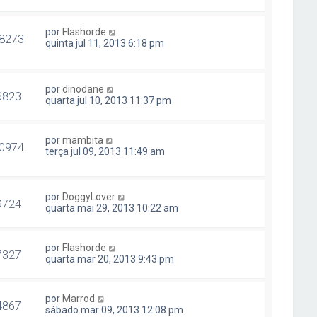
por
Flashorde
8273
quinta jul 11, 2013 6:18 pm
por
dinodane
6823
quarta jul 10, 2013 11:37 pm
por
mambita
0974
terça jul 09, 2013 11:49 am
por
DoggyLover
9724
quarta mai 29, 2013 10:22 am
por
Flashorde
7327
quarta mar 20, 2013 9:43 pm
por
Marrod
4867
sábado mar 09, 2013 12:08 pm