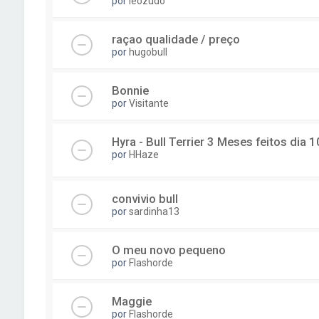
por
leozudo
raçao qualidade / preço
por
hugobull
Bonnie
por
Visitante
Hyra - Bull Terrier 3 Meses feitos dia
por
HHaze
convivio bull
por
sardinha13
O meu novo pequeno
por
Flashorde
Maggie
por
Flashorde