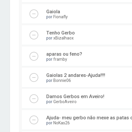
Gaiola
por
Fionafly
Tenho Gerbo
por
xBizalhaox
aparas ou feno?
por
framby
Gaiolas 2 andares-Ajuda!!!!
por
Bonnie06
Damos Gerbos em Aveiro!
por
GerboAveiro
Ajuda- meu gerbo não mexe as patas d
por
NoKas26