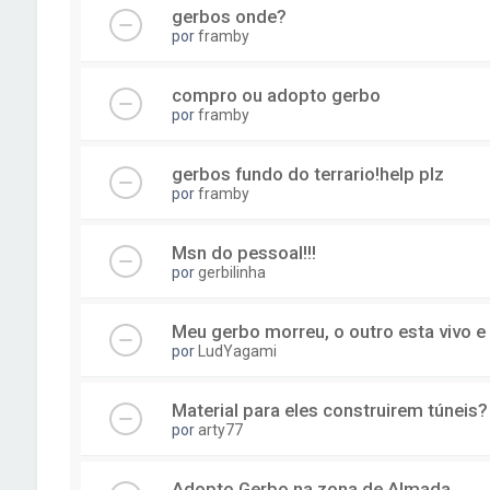
gerbos onde?
por
framby
compro ou adopto gerbo
por
framby
gerbos fundo do terrario!help plz
por
framby
Msn do pessoal!!!
por
gerbilinha
Meu gerbo morreu, o outro esta vivo e
por
LudYagami
Material para eles construirem túneis?
por
arty77
Adopto Gerbo na zona de Almada