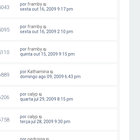
por
framby
5043
sexta out 16, 2009 9:17 pm
por
framby
5095
sexta out 16, 2009 2:10 pm
por
framby
5110
quinta out 15, 2009 9:15 pm
por
Kathamina
6889
domingo ago 09, 2009 6:43 pm
por
calyp
6206
quarta jul 29, 2009 8:15 pm
por
calyp
6758
terça jul 28, 2009 9:30 pm
por
pedrojga