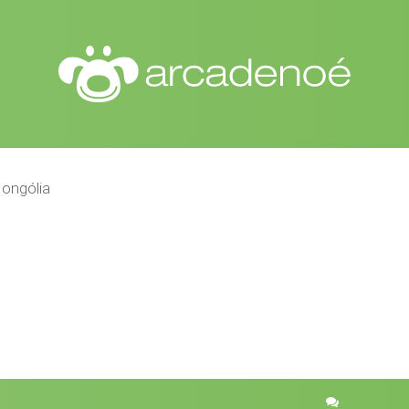
ongólia
r
quisa avançada