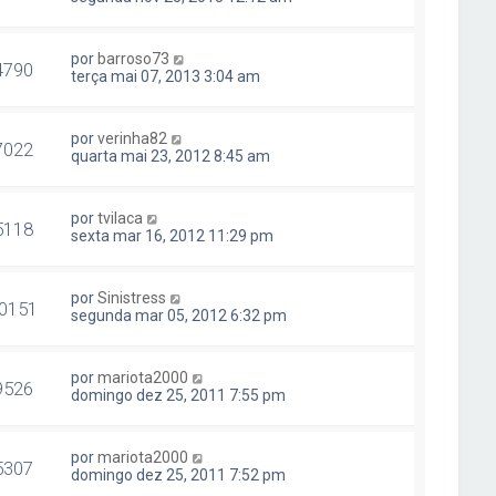
por
barroso73
4790
terça mai 07, 2013 3:04 am
por
verinha82
7022
quarta mai 23, 2012 8:45 am
por
tvilaca
5118
sexta mar 16, 2012 11:29 pm
por
Sinistress
0151
segunda mar 05, 2012 6:32 pm
por
mariota2000
9526
domingo dez 25, 2011 7:55 pm
por
mariota2000
5307
domingo dez 25, 2011 7:52 pm