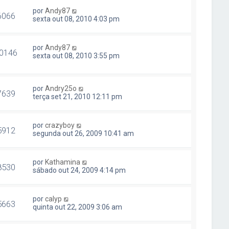
por
Andy87
6066
sexta out 08, 2010 4:03 pm
por
Andy87
0146
sexta out 08, 2010 3:55 pm
por
Andry25o
7639
terça set 21, 2010 12:11 pm
por
crazyboy
5912
segunda out 26, 2009 10:41 am
por
Kathamina
8530
sábado out 24, 2009 4:14 pm
por
calyp
5663
quinta out 22, 2009 3:06 am