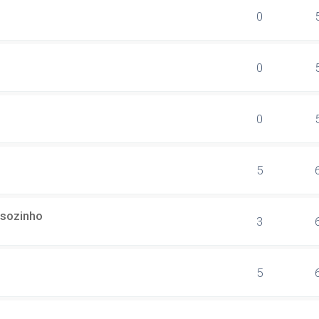
0
0
0
5
 sozinho
3
5