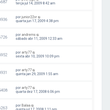
6687
terça jul 14, 2009 8:42 am
por
junior22vr
4936
quarta jun 17, 2009 4:38 pm
por
andrems
6726
sábado abr 11, 2009 12:33 am
por
arty77
5952
sexta abr 10, 2009 10:09 pm
por
arty77
4931
quinta jan 29, 2009 1:55 am
por
arty77
5408
quarta dez 17, 2008 6:06 pm
por
Balaa
6263
quinta jul 17, 2008 1:11 pm