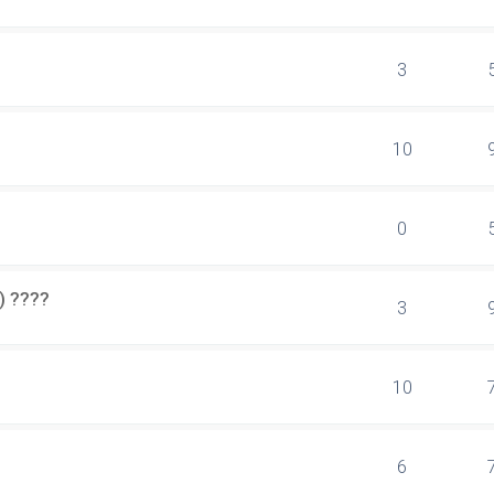
3
10
0
) ????
3
10
6