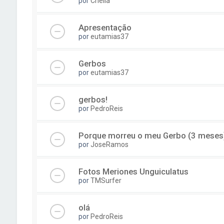
por
Cheila
Apresentação
por
eutamias37
Gerbos
por
eutamias37
gerbos!
por
PedroReis
Porque morreu o meu Gerbo (3 meses
por
JoseRamos
Fotos Meriones Unguiculatus
por
TMSurfer
olá
por
PedroReis