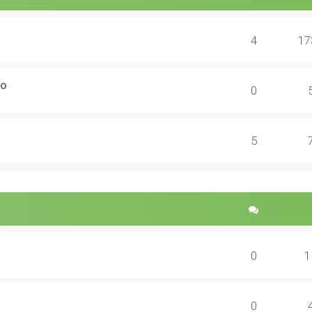
4
17
ão
0
5
0
1
0