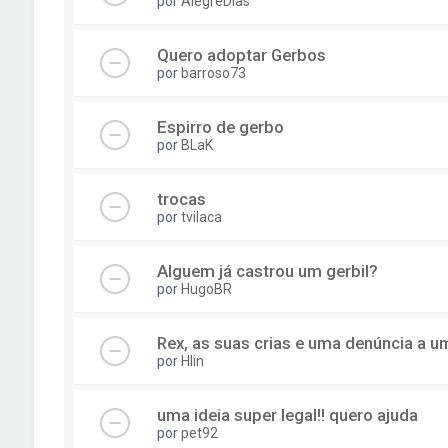
por
AlegreDias
Quero adoptar Gerbos
por
barroso73
Espirro de gerbo
por
BLaK
trocas
por
tvilaca
Alguem já castrou um gerbil?
por
HugoBR
Rex, as suas crias e uma denúncia a um
por
Hlin
uma ideia super legal!! quero ajuda
por
pet92