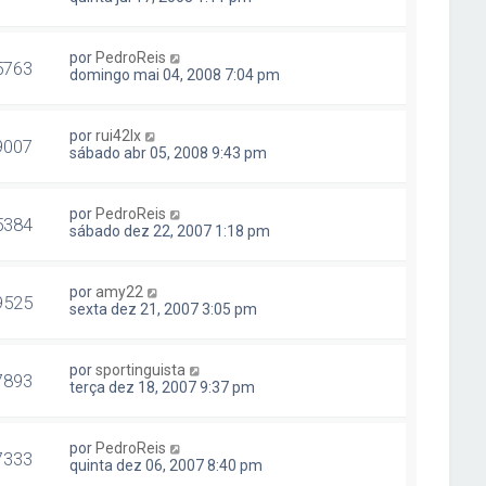
por
PedroReis
5763
domingo mai 04, 2008 7:04 pm
por
rui42lx
9007
sábado abr 05, 2008 9:43 pm
por
PedroReis
5384
sábado dez 22, 2007 1:18 pm
por
amy22
9525
sexta dez 21, 2007 3:05 pm
por
sportinguista
7893
terça dez 18, 2007 9:37 pm
por
PedroReis
7333
quinta dez 06, 2007 8:40 pm