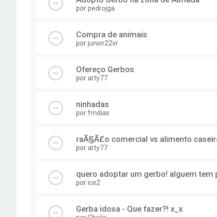
por
pedrojga
Compra de animais
por
junior22vr
Ofereço Gerbos
por
arty77
ninhadas
por
fmdias
raÃ§Ã£o comercial vs alimento caseir
por
arty77
quero adoptar um gerbo! alguem tem p
por
ice2
Gerba idosa - Que fazer?! x_x