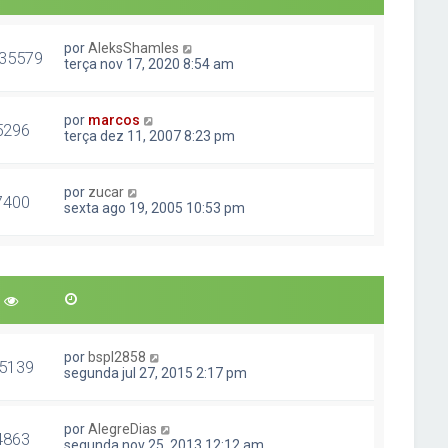
por
AleksShamles
35579
terça nov 17, 2020 8:54 am
por
marcos
5296
terça dez 11, 2007 8:23 pm
por
zucar
7400
sexta ago 19, 2005 10:53 pm
por
bspl2858
5139
segunda jul 27, 2015 2:17 pm
por
AlegreDias
4863
segunda nov 25, 2013 12:12 am