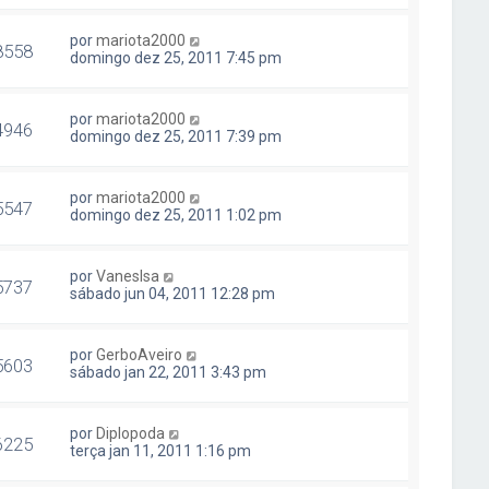
por
mariota2000
8558
domingo dez 25, 2011 7:45 pm
por
mariota2000
4946
domingo dez 25, 2011 7:39 pm
por
mariota2000
5547
domingo dez 25, 2011 1:02 pm
por
VanesIsa
5737
sábado jun 04, 2011 12:28 pm
por
GerboAveiro
5603
sábado jan 22, 2011 3:43 pm
por
Diplopoda
6225
terça jan 11, 2011 1:16 pm