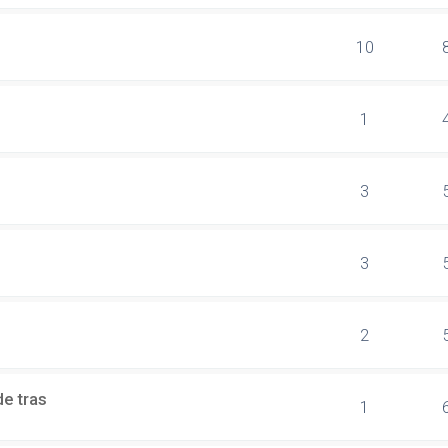
10
1
3
3
2
e tras
1