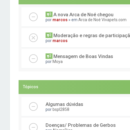
A nova Arca de Noé chegou
por
marcos
» em
Arca de Noé Vivapets.com
Moderação e regras de participaç
por
marcos
Mensagem de Boas Vindas
por
Moya
Tópicos
Algumas dúvidas
por
bspl2858
Doenças/ Problemas de Gerbos