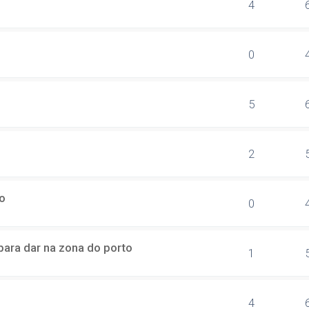
4
0
5
2
o
0
ara dar na zona do porto
1
4