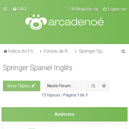
FAQ
Registe-se
Ligue-se
P
Índice do Fórum
Fóruns de Raças
Springer Spaniel Inglês
e
Springer Spaniel Inglês
s
q
u
Pesquisar
Pesquisa a
Novo Tópico
i
13 tópicos • Página
1
de
1
s
a
Anúncios
r