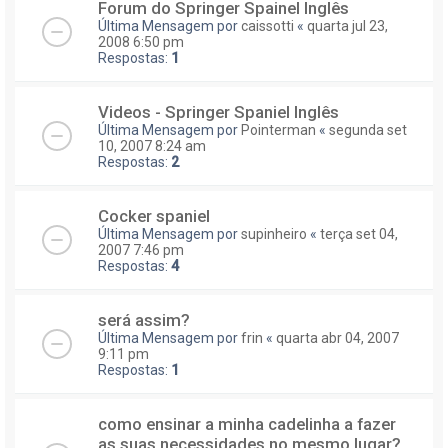
Forum do Springer Spainel Inglês
Última Mensagem por
caissotti
«
quarta jul 23,
2008 6:50 pm
Respostas:
1
Videos - Springer Spaniel Inglês
Última Mensagem por
Pointerman
«
segunda set
10, 2007 8:24 am
Respostas:
2
Cocker spaniel
Última Mensagem por
supinheiro
«
terça set 04,
2007 7:46 pm
Respostas:
4
será assim?
Última Mensagem por
frin
«
quarta abr 04, 2007
9:11 pm
Respostas:
1
como ensinar a minha cadelinha a fazer
as suas necessidades no mesmo lugar?