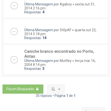
Última Mensagem por
Agaboy
«
sexta out 31,
2014 2:16 pm
Respostas:
4
.
Última Mensagem por
St0pAF
«
quarta out 22,
2014 5:18 pm
Respostas:
14
Caniche branco encontrado no Porto,
Antas.
Última Mensagem por
Muttley
«
terça mar 16,
2004 8:14 pm
Respostas:
3
Fórum Bloqueado
35 tópicos • Página
1
de
1