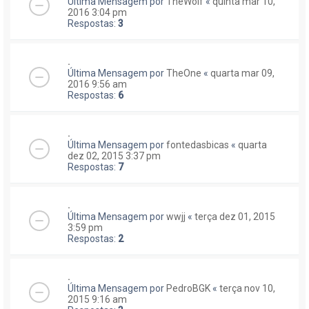
Última Mensagem por
TheWolf
«
quinta mar 10,
2016 3:04 pm
Respostas:
3
.
Última Mensagem por
TheOne
«
quarta mar 09,
2016 9:56 am
Respostas:
6
.
Última Mensagem por
fontedasbicas
«
quarta
dez 02, 2015 3:37 pm
Respostas:
7
.
Última Mensagem por
wwjj
«
terça dez 01, 2015
3:59 pm
Respostas:
2
.
Última Mensagem por
PedroBGK
«
terça nov 10,
2015 9:16 am