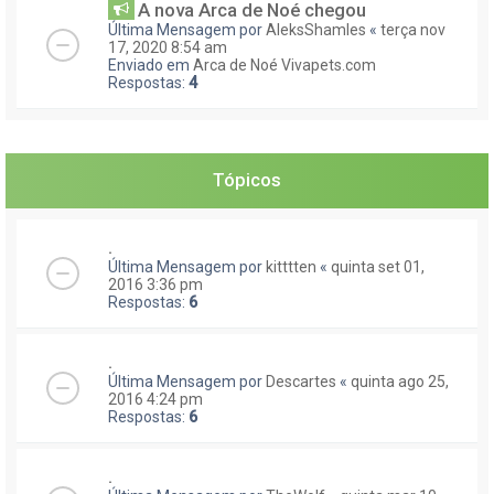
A nova Arca de Noé chegou
Última Mensagem por
AleksShamles
«
terça nov
17, 2020 8:54 am
Enviado em
Arca de Noé Vivapets.com
Respostas:
4
Tópicos
.
Última Mensagem por
kitttten
«
quinta set 01,
2016 3:36 pm
Respostas:
6
.
Última Mensagem por
Descartes
«
quinta ago 25,
2016 4:24 pm
Respostas:
6
.