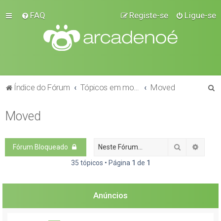
FAQ
Registe-se
Ligue-se
P
Índice do Fórum
Tópicos em moderação
Moved
e
Moved
s
q
u
Pesquisar
Pesqui
Fórum Bloqueado
i
35 tópicos • Página
1
de
1
s
a
Anúncios
r