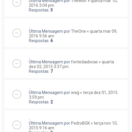
Última Mensagem por
TheWolf
«
quinta mar 10,
2016 3:04 pm
Respostas:
3
.
Última Mensagem por
TheOne
«
quarta mar 09,
2016 9:56 am
Respostas:
6
.
Última Mensagem por
fontedasbicas
«
quarta
dez 02, 2015 3:37 pm
Respostas:
7
.
Última Mensagem por
wwjj
«
terça dez 01, 2015
3:59 pm
Respostas:
2
.
Última Mensagem por
PedroBGK
«
terça nov 10,
2015 9:16 am