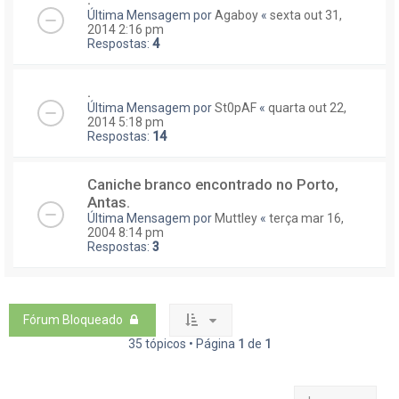
Última Mensagem por
Agaboy
«
sexta out 31,
2014 2:16 pm
Respostas:
4
.
Última Mensagem por
St0pAF
«
quarta out 22,
2014 5:18 pm
Respostas:
14
Caniche branco encontrado no Porto,
Antas.
Última Mensagem por
Muttley
«
terça mar 16,
2004 8:14 pm
Respostas:
3
Fórum Bloqueado
35 tópicos • Página
1
de
1