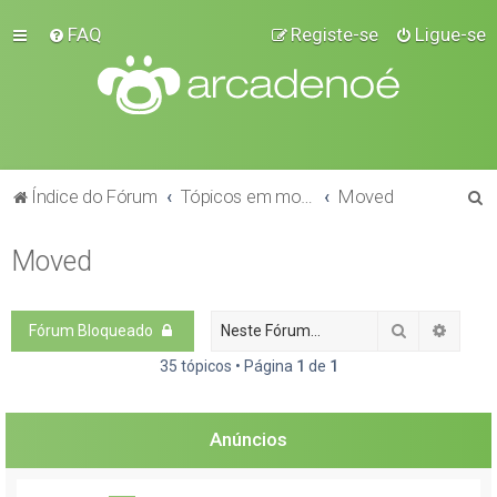
FAQ
Registe-se
Ligue-se
P
Índice do Fórum
Tópicos em moderação
Moved
e
Moved
s
q
u
Pesquisar
Pesqui
Fórum Bloqueado
i
35 tópicos • Página
1
de
1
s
a
Anúncios
r