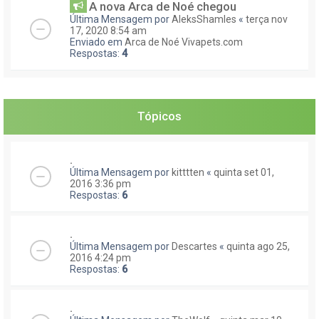
A nova Arca de Noé chegou
Última Mensagem por
AleksShamles
«
terça nov
17, 2020 8:54 am
Enviado em
Arca de Noé Vivapets.com
Respostas:
4
Tópicos
.
Última Mensagem por
kitttten
«
quinta set 01,
2016 3:36 pm
Respostas:
6
.
Última Mensagem por
Descartes
«
quinta ago 25,
2016 4:24 pm
Respostas:
6
.