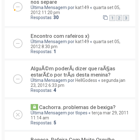
nos separe
Última Mensagem por
kat149
«
quarta set 05,
2012 11:20 pm
Respostas:
30
1
2
3
Encontro com rafeiros x)
Última Mensagem por
kat149
«
quarta set 05,
2012 8:30 pm
Respostas:
1
AlguÃ©m poderÃ¡ dizer que raÃ§as
estarÃ£o por trÃ¡s desta menina?
Última Mensagem por
HellGodess
«
segunda jan
23, 2012 6:33 pm
Respostas:
4
Cachorra..problemas de bexiga?
Última Mensagem por
tlopes
«
terça mar 29, 2011
11:14 am
Respostas:
5
Boneca, Rafeira Com Muito Orgulho