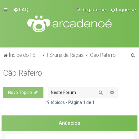
FAQ
Registe-se
Ligue-se
P
Índice do Fórum
Fóruns de Raças
Cão Rafeiro
e
Cão Rafeiro
s
q
u
Pesquisar
Pesquisa a
Novo Tópico
i
19 tópicos • Página
1
de
1
s
a
Anúncios
r