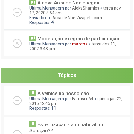
A nova Arca de Noé chegou
Última Mensagem por
AleksShamles
«
terça nov
17, 2020 8:54 am
Enviado em
Arca de Noé Vivapets.com
Respostas:
4
Moderação e regras de participação
Última Mensagem por
marcos
«
terça dez 11,
2007 3:43 pm
Tópicos
A velhice no nosso cão
Última Mensagem por
Farrusco64
«
quinta jan 22,
2015 12:45 pm
Respostas:
11
Esterilização - anti natural ou
Solução??