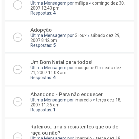
Última Mensagem por
mfilipa
«
domingo dez 30,
2007 12:40 pm
Respostas:
4
Adopção
Última Mensagem por
Siioux
«
sábado dez 29,
2007 8:42 pm
Respostas:
5
Um Bom Natal para todos!
Última Mensagem por
mosquito01
«
sexta dez
21, 2007 11:03 am
Respostas:
4
Abandono - Para não esquecer
Última Mensagem por
imarcelo
«
terça dez 18,
2007 11:35 am
Respostas:
1
Rafeiros....mais resistentes que os de
raça ou não?
Última Mensagem por
imarcelo
«
terça dez 18,