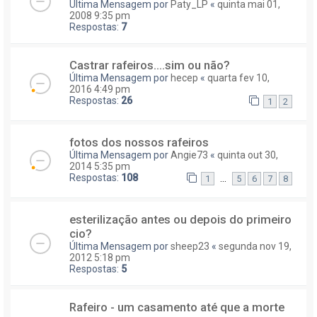
Última Mensagem por
Paty_LP
«
quinta mai 01,
2008 9:35 pm
Respostas:
7
Castrar rafeiros....sim ou não?
Última Mensagem por
hecep
«
quarta fev 10,
2016 4:49 pm
Respostas:
26
1
2
fotos dos nossos rafeiros
Última Mensagem por
Angie73
«
quinta out 30,
2014 5:35 pm
Respostas:
108
...
1
5
6
7
8
esterilização antes ou depois do primeiro
cio?
Última Mensagem por
sheep23
«
segunda nov 19,
2012 5:18 pm
Respostas:
5
Rafeiro - um casamento até que a morte