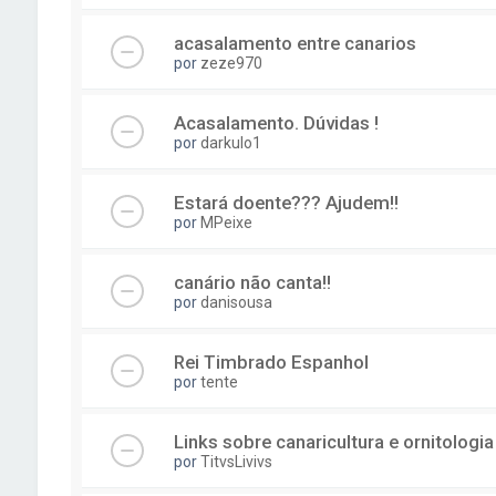
acasalamento entre canarios
por
zeze970
Acasalamento. Dúvidas !
por
darkulo1
Estará doente??? Ajudem!!
por
MPeixe
canário não canta!!
por
danisousa
Rei Timbrado Espanhol
por
tente
Links sobre canaricultura e ornitologi
por
TitvsLivivs