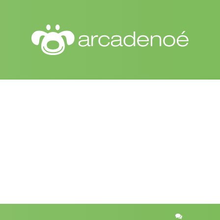
r
quisa avançada