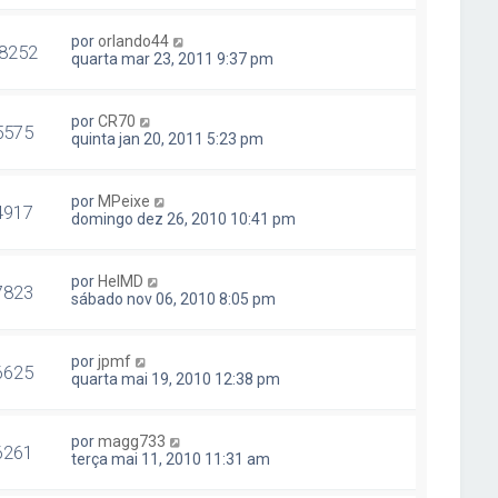
por
orlando44
8252
quarta mar 23, 2011 9:37 pm
por
CR70
5575
quinta jan 20, 2011 5:23 pm
por
MPeixe
4917
domingo dez 26, 2010 10:41 pm
por
HelMD
7823
sábado nov 06, 2010 8:05 pm
por
jpmf
6625
quarta mai 19, 2010 12:38 pm
por
magg733
6261
terça mai 11, 2010 11:31 am