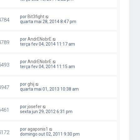
por
Bit3fight
4784
quarta mai 28, 2014 8:47 pm
por
AndrENobrE
4789
terça fev 04, 2014 11:17 am
por
AndrENobrE
5493
terça fev 04, 2014 11:15 am
por
ghij
4947
quarta mai 01, 2013 10:38 am
por
josefer
6461
sexta jun 29, 2012 6:31 pm
por
agaponis1
5172
domingo out 02, 2011 9:30 pm