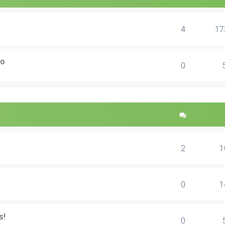
4
17
ão
0
2
1
0
1
s!
0