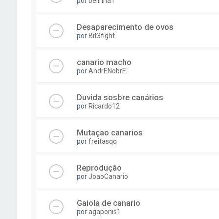
por
belinha1
Desaparecimento de ovos
por
Bit3fight
canario macho
por
AndrENobrE
Duvida sosbre canários
por
Ricardo12
Mutaçao canarios
por
freitasqq
Reprodução
por
JoaoCanario
Gaiola de canario
por
agaponis1