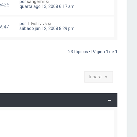
por
sangemil
5425
quarta ago 13, 2008 6:17 am
por
TitvsLivivs
6947
sábado jan 12, 2008 8:29 pm
23 tópicos • Página
1
de
1
Ir para