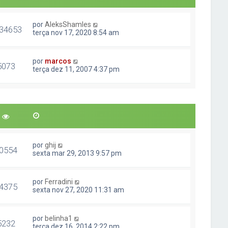
por
AleksShamles
34653
terça nov 17, 2020 8:54 am
por
marcos
5073
terça dez 11, 2007 4:37 pm
por
ghij
0554
sexta mar 29, 2013 9:57 pm
por
Ferradini
4375
sexta nov 27, 2020 11:31 am
por
belinha1
5232
terça dez 16, 2014 2:22 pm