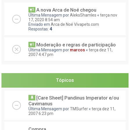
A nova Arca de Noé chegou
Última Mensagem por
AleksShamles
«
terça nov
17, 2020 8:54 am
Enviado em
Arca de Noé Vivapets.com
Respostas:
4
Moderação e regras de participação
Última Mensagem por
marcos
«
terça dez 11,
2007 4:47 pm
Tópicos
[Care Sheet] Pandinus Imperator e/ou
Cavimanus
Última Mensagem por
TMSurfer
«
terça dez 11,
2007 6:23 pm
Compra