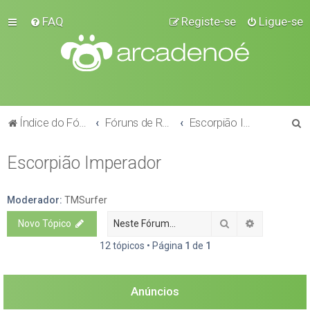
FAQ
Registe-se
Ligue-se
P
Índice do Fórum
Fóruns de Raças
Escorpião Imperador
e
Escorpião Imperador
s
q
u
Moderador:
TMSurfer
i
Pesquisar
Pesquisa a
Novo Tópico
s
12 tópicos • Página
1
de
1
a
r
Anúncios