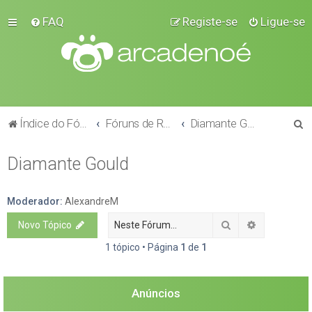
FAQ
Registe-se
Ligue-se
P
Índice do Fórum
Fóruns de Raças
Diamante Gould
e
Diamante Gould
s
q
u
Moderador:
AlexandreM
i
Pesquisar
Pesquisa a
Novo Tópico
s
1 tópico • Página
1
de
1
a
r
Anúncios