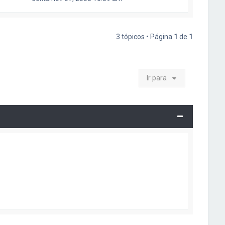
3 tópicos • Página
1
de
1
Ir para