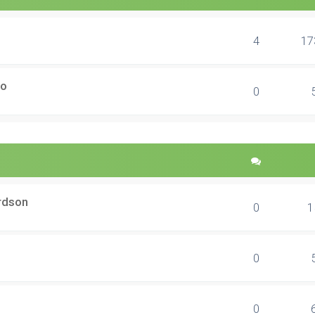
4
17
ão
0
ardson
0
1
0
0