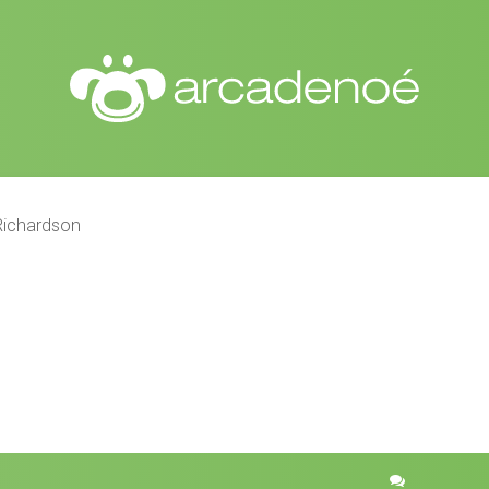
Richardson
r
quisa avançada