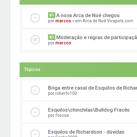
A nova Arca de Noé chegou
por
marcos
» em
Arca de Noé Vivapets.com
Moderação e regras de participaç
por
marcos
Tópicos
Briga entre casal de Esquilos de Rich
por
roberto100
Esquilos\chinchilas\Bulldog Fracês
por
foscoa
Esquilos de Richardson - dúvidas