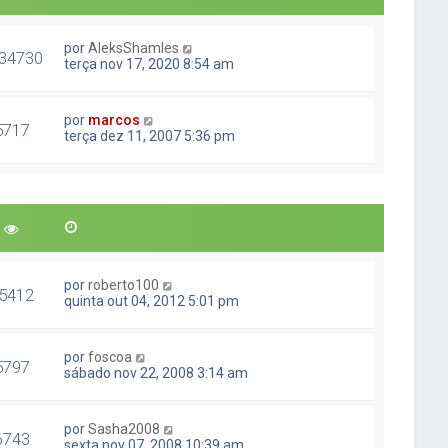
por
AleksShamles
34730
terça nov 17, 2020 8:54 am
por
marcos
5717
terça dez 11, 2007 5:36 pm
por
roberto100
5412
quinta out 04, 2012 5:01 pm
por
foscoa
5797
sábado nov 22, 2008 3:14 am
por
Sasha2008
6743
sexta nov 07, 2008 10:39 am