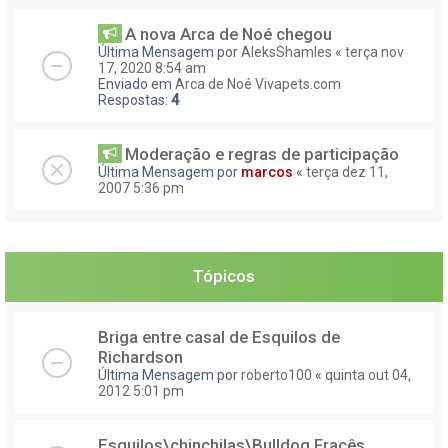
A nova Arca de Noé chegou
Última Mensagem por
AleksShamles
«
terça nov
17, 2020 8:54 am
Enviado em
Arca de Noé Vivapets.com
Respostas:
4
Moderação e regras de participação
Última Mensagem por
marcos
«
terça dez 11,
2007 5:36 pm
Tópicos
Briga entre casal de Esquilos de
Richardson
Última Mensagem por
roberto100
«
quinta out 04,
2012 5:01 pm
Esquilos\chinchilas\Bulldog Fracês