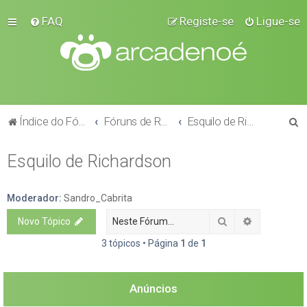
FAQ
Registe-se
Ligue-se
P
Índice do Fórum
Fóruns de Raças
Esquilo de Richardson
e
Esquilo de Richardson
s
q
u
Moderador:
Sandro_Cabrita
i
Pesquisar
Pesquisa a
Novo Tópico
s
3 tópicos • Página
1
de
1
a
r
Anúncios