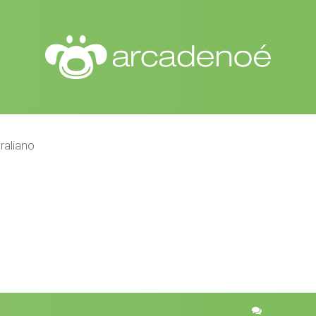
raliano
r
quisa avançada