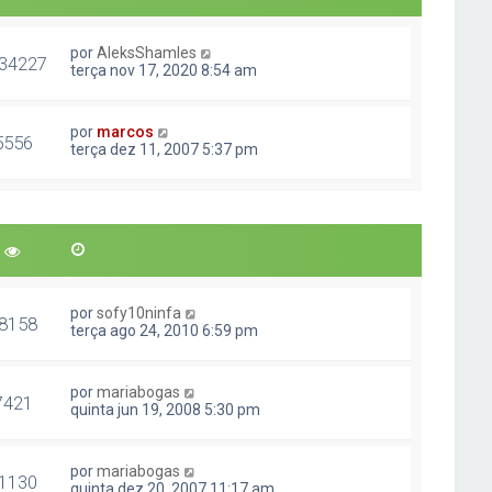
por
AleksShamles
34227
terça nov 17, 2020 8:54 am
por
marcos
5556
terça dez 11, 2007 5:37 pm
por
sofy10ninfa
8158
terça ago 24, 2010 6:59 pm
por
mariabogas
7421
quinta jun 19, 2008 5:30 pm
por
mariabogas
1130
quinta dez 20, 2007 11:17 am