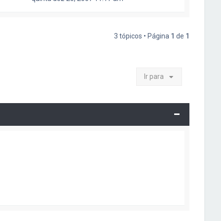
3 tópicos • Página
1
de
1
Ir para