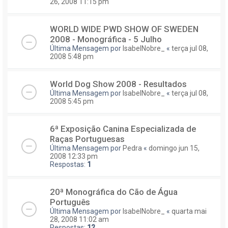
26, 2008 11:15 pm
WORLD WIDE PWD SHOW OF SWEDEN
2008 - Monográfica - 5 Julho
Última Mensagem por
IsabelNobre_
«
terça jul 08,
2008 5:48 pm
World Dog Show 2008 - Resultados
Última Mensagem por
IsabelNobre_
«
terça jul 08,
2008 5:45 pm
6ª Exposição Canina Especializada de
Raças Portuguesas
Última Mensagem por
Pedra
«
domingo jun 15,
2008 12:33 pm
Respostas:
1
20ª Monográfica do Cão de Água
Português
Última Mensagem por
IsabelNobre_
«
quarta mai
28, 2008 11:02 am
Respostas:
12