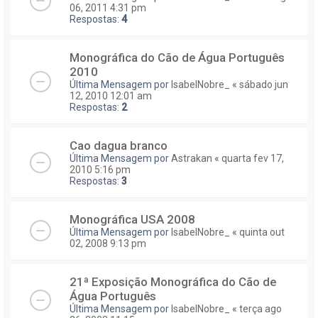
06, 2011 4:31 pm
Respostas:
4
Monográfica do Cão de Água Português
2010
Última Mensagem por
IsabelNobre_
«
sábado jun
12, 2010 12:01 am
Respostas:
2
Cao dagua branco
Última Mensagem por
Astrakan
«
quarta fev 17,
2010 5:16 pm
Respostas:
3
Monográfica USA 2008
Última Mensagem por
IsabelNobre_
«
quinta out
02, 2008 9:13 pm
21ª Exposição Monográfica do Cão de
Água Português
Última Mensagem por
IsabelNobre_
«
terça ago