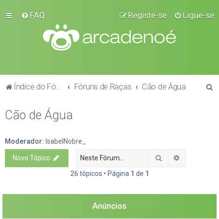
FAQ
Registe-se
Ligue-se
P
Índice do Fórum
Fóruns de Raças
Cão de Água
e
Cão de Água
s
q
u
Moderador:
IsabelNobre_
i
Pesquisar
Pesquisa a
Novo Tópico
s
26 tópicos • Página
1
de
1
a
r
Anúncios