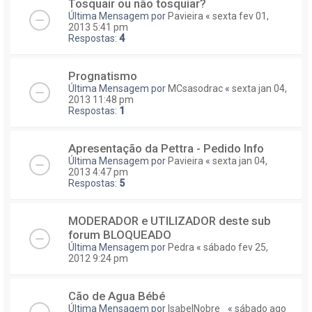
Tosquair ou não tosquiar?
Última Mensagem por
Pavieira
«
sexta fev 01,
2013 5:41 pm
Respostas:
4
Prognatismo
Última Mensagem por
MCsasodrac
«
sexta jan 04,
2013 11:48 pm
Respostas:
1
Apresentação da Pettra - Pedido Info
Última Mensagem por
Pavieira
«
sexta jan 04,
2013 4:47 pm
Respostas:
5
MODERADOR e UTILIZADOR deste sub
forum BLOQUEADO
Última Mensagem por
Pedra
«
sábado fev 25,
2012 9:24 pm
Cão de Agua Bébé
Última Mensagem por
IsabelNobre_
«
sábado ago