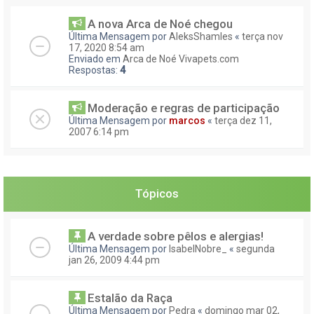
A nova Arca de Noé chegou
Última Mensagem por
AleksShamles
«
terça nov
17, 2020 8:54 am
Enviado em
Arca de Noé Vivapets.com
Respostas:
4
Moderação e regras de participação
Última Mensagem por
marcos
«
terça dez 11,
2007 6:14 pm
Tópicos
A verdade sobre pêlos e alergias!
Última Mensagem por
IsabelNobre_
«
segunda
jan 26, 2009 4:44 pm
Estalão da Raça
Última Mensagem por
Pedra
«
domingo mar 02,