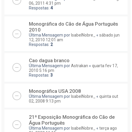
06, 2011 4:31 pm
Respostas:
4
Monográfica do Cão de Água Português
2010
Última Mensagem por
IsabelNobre_
«
sábado jun
12, 2010 12:01 am
Respostas:
2
Cao dagua branco
Última Mensagem por
Astrakan
«
quarta fev 17,
2010 5:16 pm
Respostas:
3
Monográfica USA 2008
Última Mensagem por
IsabelNobre_
«
quinta out
02, 2008 9:13 pm
21ª Exposição Monográfica do Cão de
Água Português
Última Mensagem por
IsabelNobre_
«
terça ago