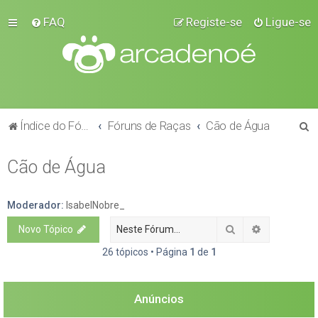
FAQ
Registe-se
Ligue-se
P
Índice do Fórum
Fóruns de Raças
Cão de Água
e
Cão de Água
s
q
u
Moderador:
IsabelNobre_
i
Pesquisar
Pesquisa a
Novo Tópico
s
26 tópicos • Página
1
de
1
a
r
Anúncios