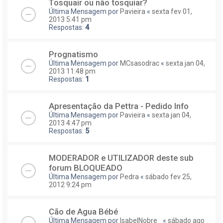
Tosquair ou não tosquiar?
Última Mensagem por
Pavieira
«
sexta fev 01,
2013 5:41 pm
Respostas:
4
Prognatismo
Última Mensagem por
MCsasodrac
«
sexta jan 04,
2013 11:48 pm
Respostas:
1
Apresentação da Pettra - Pedido Info
Última Mensagem por
Pavieira
«
sexta jan 04,
2013 4:47 pm
Respostas:
5
MODERADOR e UTILIZADOR deste sub
forum BLOQUEADO
Última Mensagem por
Pedra
«
sábado fev 25,
2012 9:24 pm
Cão de Agua Bébé
Última Mensagem por
IsabelNobre_
«
sábado ago