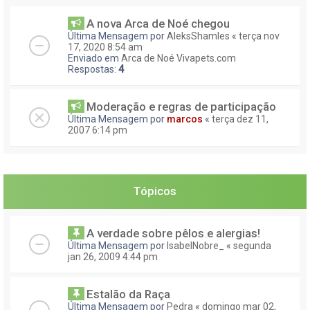
A nova Arca de Noé chegou
Última Mensagem por
AleksShamles
«
terça nov
17, 2020 8:54 am
Enviado em
Arca de Noé Vivapets.com
Respostas:
4
Moderação e regras de participação
Última Mensagem por
marcos
«
terça dez 11,
2007 6:14 pm
Tópicos
A verdade sobre pêlos e alergias!
Última Mensagem por
IsabelNobre_
«
segunda
jan 26, 2009 4:44 pm
Estalão da Raça
Última Mensagem por
Pedra
«
domingo mar 02,