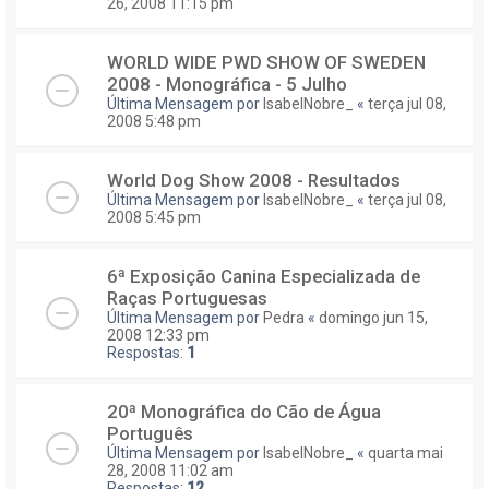
26, 2008 11:15 pm
WORLD WIDE PWD SHOW OF SWEDEN
2008 - Monográfica - 5 Julho
Última Mensagem por
IsabelNobre_
«
terça jul 08,
2008 5:48 pm
World Dog Show 2008 - Resultados
Última Mensagem por
IsabelNobre_
«
terça jul 08,
2008 5:45 pm
6ª Exposição Canina Especializada de
Raças Portuguesas
Última Mensagem por
Pedra
«
domingo jun 15,
2008 12:33 pm
Respostas:
1
20ª Monográfica do Cão de Água
Português
Última Mensagem por
IsabelNobre_
«
quarta mai
28, 2008 11:02 am
Respostas:
12