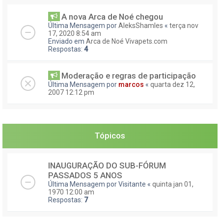
A nova Arca de Noé chegou
Última Mensagem por
AleksShamles
«
terça nov
17, 2020 8:54 am
Enviado em
Arca de Noé Vivapets.com
Respostas:
4
Moderação e regras de participação
Última Mensagem por
marcos
«
quarta dez 12,
2007 12:12 pm
Tópicos
INAUGURAÇÃO DO SUB-FÓRUM
PASSADOS 5 ANOS
Última Mensagem por
Visitante
«
quinta jan 01,
1970 12:00 am
Respostas:
7