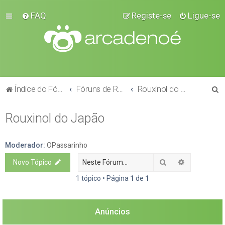
FAQ
Registe-se
Ligue-se
P
Índice do Fórum
Fóruns de Raças
Rouxinol do Japão
e
Rouxinol do Japão
s
q
u
Moderador:
OPassarinho
i
Pesquisar
Pesquisa a
Novo Tópico
s
1 tópico • Página
1
de
1
a
r
Anúncios