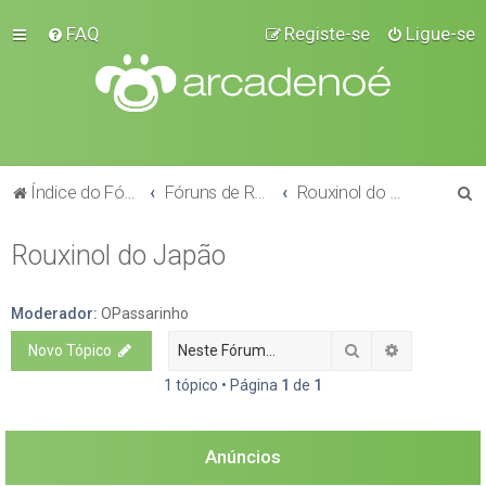
FAQ
Registe-se
Ligue-se
P
Índice do Fórum
Fóruns de Raças
Rouxinol do Japão
e
Rouxinol do Japão
s
q
u
Moderador:
OPassarinho
i
Pesquisar
Pesquisa a
Novo Tópico
s
1 tópico • Página
1
de
1
a
r
Anúncios