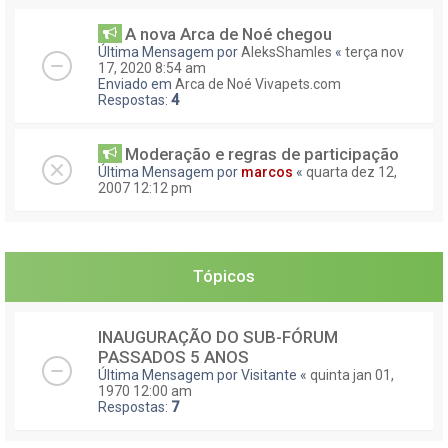
A nova Arca de Noé chegou
Última Mensagem por
AleksShamles
«
terça nov
17, 2020 8:54 am
Enviado em
Arca de Noé Vivapets.com
Respostas:
4
Moderação e regras de participação
Última Mensagem por
marcos
«
quarta dez 12,
2007 12:12 pm
Tópicos
INAUGURAÇÃO DO SUB-FÓRUM
PASSADOS 5 ANOS
Última Mensagem por
Visitante
«
quinta jan 01,
1970 12:00 am
Respostas:
7