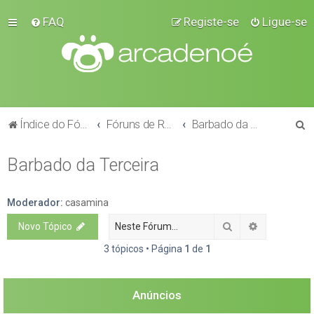
FAQ
Registe-se
Ligue-se
P
Índice do Fórum
Fóruns de Raças
Barbado da Terceira
e
Barbado da Terceira
s
q
u
Moderador:
casamina
i
Pesquisar
Pesquisa a
Novo Tópico
s
3 tópicos • Página
1
de
1
a
r
Anúncios