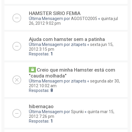
HAMSTER SIRIO FEMIA
Última Mensagem por
AGOSTO2005
«
quinta jul
26, 2012 9:02 pm
Ajuda com hamster sem a patinha
Última Mensagem por
zitapets
«
sexta jun 15,
2012 3:15 pm
Respostas:
1
Creio que minha Hamster está com
"cauda molhada"
Última Mensagem por
zitapets
«
segunda abr 30,
2012 10:02 am
Respostas:
8
hibernaçao
Última Mensagem por
Spunki
«
quinta mar 15,
2012 7:26 pm
Respostas:
1