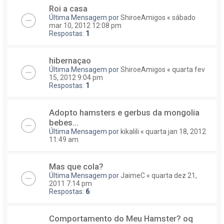
Roi a casa
Última Mensagem por
ShiroeAmigos
«
sábado
mar 10, 2012 12:08 pm
Respostas:
1
hibernaçao
Última Mensagem por
ShiroeAmigos
«
quarta fev
15, 2012 9:04 pm
Respostas:
1
Adopto hamsters e gerbus da mongolia
bebes...
Última Mensagem por
kikalili
«
quarta jan 18, 2012
11:49 am
Mas que cola?
Última Mensagem por
JaimeC
«
quarta dez 21,
2011 7:14 pm
Respostas:
6
Comportamento do Meu Hamster? oq