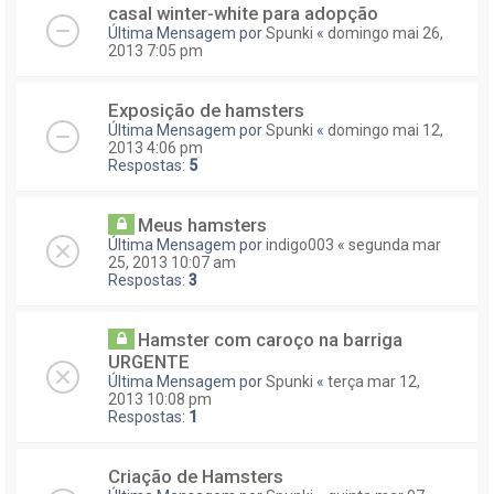
casal winter-white para adopção
Última Mensagem por
Spunki
«
domingo mai 26,
2013 7:05 pm
Exposição de hamsters
Última Mensagem por
Spunki
«
domingo mai 12,
2013 4:06 pm
Respostas:
5
Meus hamsters
Última Mensagem por
indigo003
«
segunda mar
25, 2013 10:07 am
Respostas:
3
Hamster com caroço na barriga
URGENTE
Última Mensagem por
Spunki
«
terça mar 12,
2013 10:08 pm
Respostas:
1
Criação de Hamsters