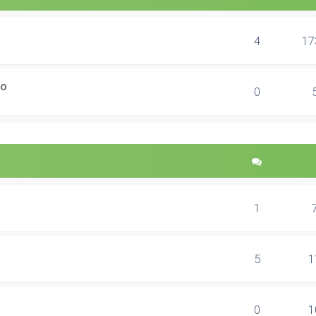
4
17
ão
0
1
5
1
0
1