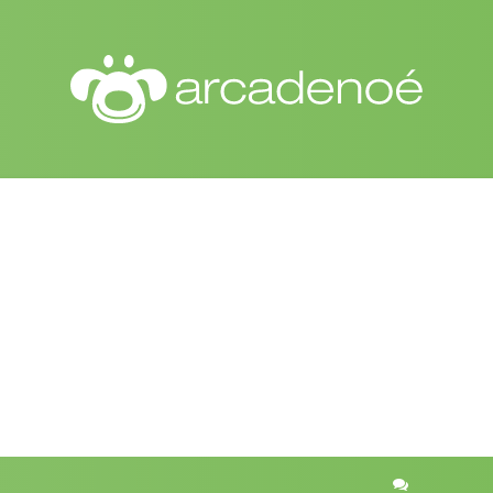
r
quisa avançada