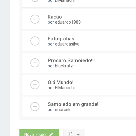
por
ElMariachi
Ração
por
eduardo1988
Fotografias
por
eduardasilva
Procuro Samoiedo!!!
por
blackratz
Olá Mundo!
por
ElMariachi
Samoiedo em grande!!
por
imarcelo
Novo Tópico