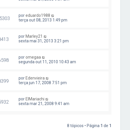
por
eduardo1988
5303
terça out 08, 2013 1:49 pm
por
Marley21
8413
sexta mai 31, 2013 3:21 pm
por
omegaa
6598
segunda out 11, 2010 10:43 am
por
Edenvieira
8399
terça jun 17, 2008 7:51 pm
por
ElMariachi
5932
sexta mar 21, 2008 9:41 am
8 tópicos • Página
1
de
1