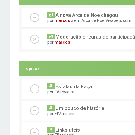
A nova Arca de Noé chegou
por
marcos
» em
Arca de Noé Vivapets.com
Moderação e regras de participaç
por
marcos
Tópicos
Estalão da Raça
por
Edenvieira
Um pouco de história
por
ElMariachi
Links uteis