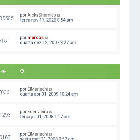
por
AleksShamles
35505
terça nov 17, 2020 8:54 am
por
marcos
5151
quarta dez 12, 2007 3:27 pm
por
ElMariachi
7006
quarta abr 01, 2009 10:24 am
por
Edenvieira
1293
terça jul 01, 2008 1:17 am
por
ElMariachi
0167
sexta mar 21, 2008 9:57 am