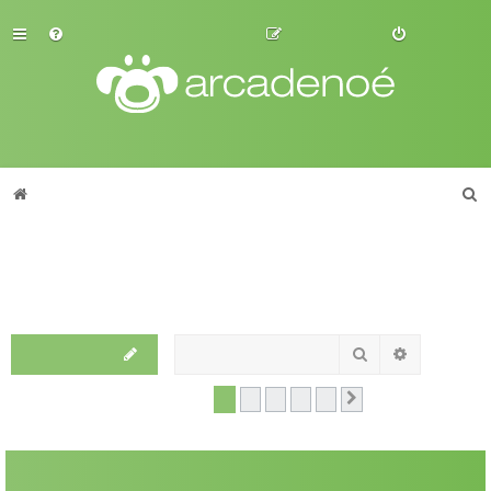
FAQ
Registe-se
Ligue-se
P
Índice do Fórum
Fóruns de Raças
Bouledogue Francês
e
Bouledogue Francês
s
q
u
Moderador:
AnaPonei
i
Pesquisar
Pesquisa a
Novo Tópico
s
230 tópicos
1
2
3
4
5
Próximo
a
r
Anúncios