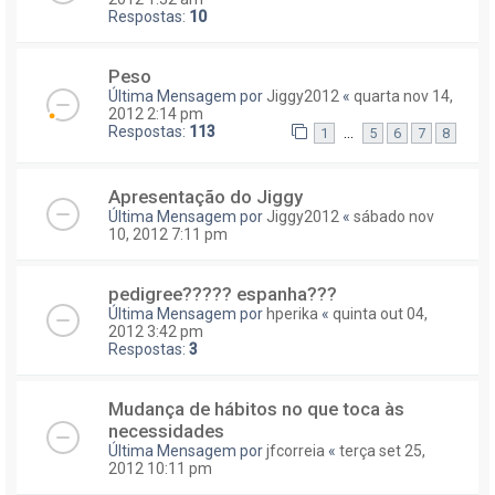
Respostas:
10
Peso
Última Mensagem por
Jiggy2012
«
quarta nov 14,
2012 2:14 pm
Respostas:
113
...
1
5
6
7
8
Apresentação do Jiggy
Última Mensagem por
Jiggy2012
«
sábado nov
10, 2012 7:11 pm
pedigree????? espanha???
Última Mensagem por
hperika
«
quinta out 04,
2012 3:42 pm
Respostas:
3
Mudança de hábitos no que toca às
necessidades
Última Mensagem por
jfcorreia
«
terça set 25,
2012 10:11 pm