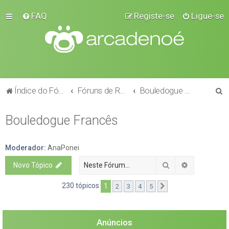
FAQ
Registe-se
Ligue-se
P
Índice do Fórum
Fóruns de Raças
Bouledogue Francês
e
Bouledogue Francês
s
q
u
Moderador:
AnaPonei
i
Pesquisar
Pesquisa a
Novo Tópico
s
230 tópicos
1
2
3
4
5
Próximo
a
r
Anúncios