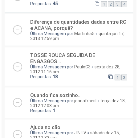
Respostas:
45
1
2
3
4
Diferença de quantidades dadas entre RC
e ACANA, porquê?
Última Mensagem por
MartinhaG
«
quinta jan 17,
2013 12:59 pm
TOSSE ROUCA SEGUIDA DE
ENGASGOS...
Última Mensagem por
PauloC3
«
sexta dez 28,
2012 11:16 am
Respostas:
18
1
2
Quando fica sozinho...
Última Mensagem por
joanafroesl
«
terça dez 18,
2012 12:03 pm
Respostas:
1
Ajuda no cão
Última Mensagem por
JPJLV
«
sábado dez 15,
2012 1:32 am