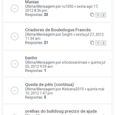
Manias
Última Mensagem por
ru1000
«
sexta ago 17,
2012 8:36 pm
Respostas:
23
1
2
Criadores de Bouledogue Francês
Última Mensagem por
Geight
«
sexta jul 27, 2012
11:34 am
Respostas:
21
1
2
banho
Última Mensagem por
sitiodosanimais
«
quinta jul
05, 2012 9:59 am
Respostas:
1
Queda de pêlo (contínua)
Última Mensagem por
Alebana2010
«
quinta mai
10, 2012 1:47 pm
Respostas:
5
orelhas do bulldoug precizo de ajuda