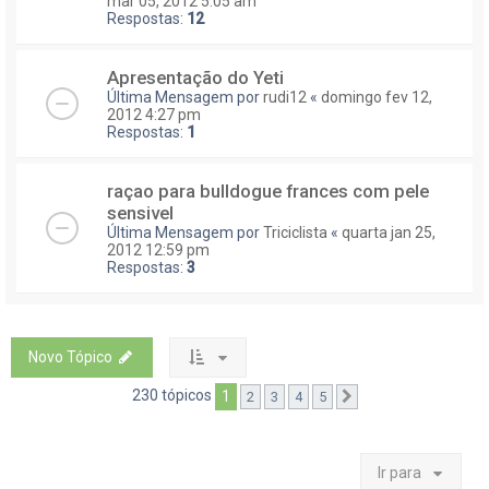
mar 05, 2012 5:05 am
Respostas:
12
Apresentação do Yeti
Última Mensagem por
rudi12
«
domingo fev 12,
2012 4:27 pm
Respostas:
1
raçao para bulldogue frances com pele
sensivel
Última Mensagem por
Triciclista
«
quarta jan 25,
2012 12:59 pm
Respostas:
3
Novo Tópico
230 tópicos
1
2
3
4
5
Próximo
Ir para