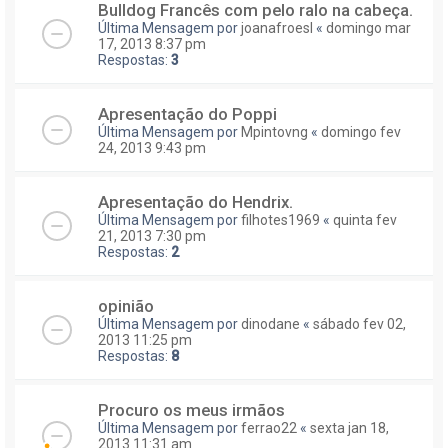
Bulldog Francês com pelo ralo na cabeça.
Última Mensagem por
joanafroesl
«
domingo mar
17, 2013 8:37 pm
Respostas:
3
Apresentação do Poppi
Última Mensagem por
Mpintovng
«
domingo fev
24, 2013 9:43 pm
Apresentação do Hendrix.
Última Mensagem por
filhotes1969
«
quinta fev
21, 2013 7:30 pm
Respostas:
2
opinião
Última Mensagem por
dinodane
«
sábado fev 02,
2013 11:25 pm
Respostas:
8
Procuro os meus irmãos
Última Mensagem por
ferrao22
«
sexta jan 18,
2013 11:31 am