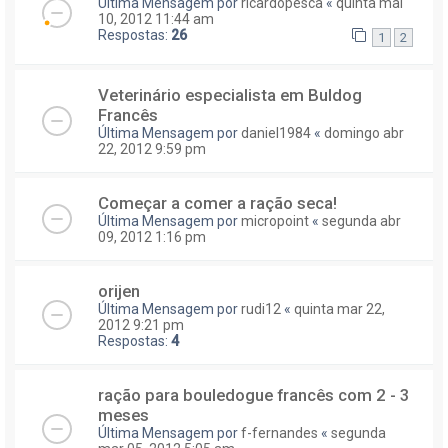
Última Mensagem por
ricardopesca
«
quinta mai
10, 2012 11:44 am
Respostas:
26
1
2
Veterinário especialista em Buldog
Francês
Última Mensagem por
daniel1984
«
domingo abr
22, 2012 9:59 pm
Começar a comer a ração seca!
Última Mensagem por
micropoint
«
segunda abr
09, 2012 1:16 pm
orijen
Última Mensagem por
rudi12
«
quinta mar 22,
2012 9:21 pm
Respostas:
4
ração para bouledogue francês com 2 - 3
meses
Última Mensagem por
f-fernandes
«
segunda