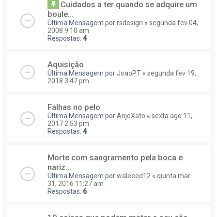
Cuidados a ter quando se adquire um
boule...
Última Mensagem por
rsdesign
«
segunda fev 04,
2008 9:10 am
Respostas:
4
Aquisição
Última Mensagem por
JoaoPT
«
segunda fev 19,
2018 3:47 pm
Falhas no pelo
Última Mensagem por
AnjoXato
«
sexta ago 11,
2017 2:53 pm
Respostas:
4
Morte com sangramento pela boca e
nariz...
Última Mensagem por
waleeed12
«
quinta mar
31, 2016 11:27 am
Respostas:
6