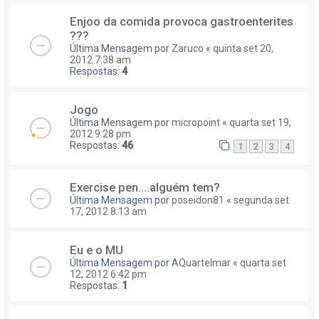
Enjoo da comida provoca gastroenterites
???
Última Mensagem por
Zaruco
«
quinta set 20,
2012 7:38 am
Respostas:
4
Jogo
Última Mensagem por
micropoint
«
quarta set 19,
2012 9:28 pm
Respostas:
46
1
2
3
4
Exercise pen....alguém tem?
Última Mensagem por
poseidon81
«
segunda set
17, 2012 8:13 am
Eu e o MU
Última Mensagem por
AQuartelmar
«
quarta set
12, 2012 6:42 pm
Respostas:
1