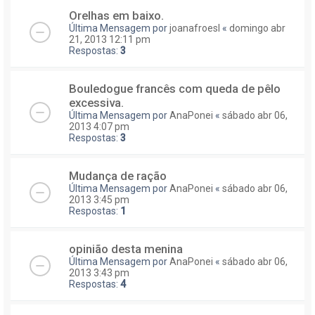
Orelhas em baixo.
Última Mensagem por
joanafroesl
«
domingo abr
21, 2013 12:11 pm
Respostas:
3
Bouledogue francês com queda de pêlo
excessiva.
Última Mensagem por
AnaPonei
«
sábado abr 06,
2013 4:07 pm
Respostas:
3
Mudança de ração
Última Mensagem por
AnaPonei
«
sábado abr 06,
2013 3:45 pm
Respostas:
1
opinião desta menina
Última Mensagem por
AnaPonei
«
sábado abr 06,
2013 3:43 pm
Respostas:
4