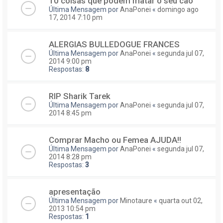
10 coisas que podem matar o seu cão
Última Mensagem por
AnaPonei
«
domingo ago
17, 2014 7:10 pm
ALERGIAS BULLEDOGUE FRANCES
Última Mensagem por
AnaPonei
«
segunda jul 07,
2014 9:00 pm
Respostas:
8
RIP Sharik Tarek
Última Mensagem por
AnaPonei
«
segunda jul 07,
2014 8:45 pm
Comprar Macho ou Femea AJUDA!!
Última Mensagem por
AnaPonei
«
segunda jul 07,
2014 8:28 pm
Respostas:
3
apresentação
Última Mensagem por
Minotaure
«
quarta out 02,
2013 10:54 pm
Respostas:
1