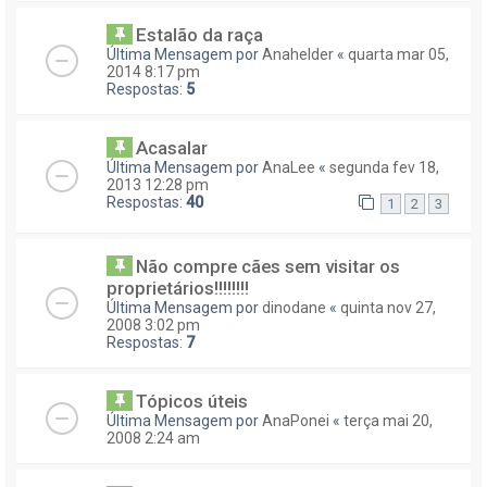
Estalão da raça
Última Mensagem por
Anahelder
«
quarta mar 05,
2014 8:17 pm
Respostas:
5
Acasalar
Última Mensagem por
AnaLee
«
segunda fev 18,
2013 12:28 pm
Respostas:
40
1
2
3
Não compre cães sem visitar os
proprietários!!!!!!!!
Última Mensagem por
dinodane
«
quinta nov 27,
2008 3:02 pm
Respostas:
7
Tópicos úteis
Última Mensagem por
AnaPonei
«
terça mai 20,
2008 2:24 am