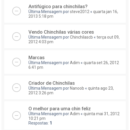
Antifúgico para chinchilas?
Última Mensagem por
steve2012
«
quarta jan 16,
2013 5:18 pm
Vendo Chinchilas várias cores
Última Mensagem por
Chinchilascb
«
terça out 09,
2012 4:03 pm
Marcas
Última Mensagem por
Adim
«
quarta set 26, 2012
6:41 pm
Criador de Chinchilas
Última Mensagem por
Nanoob
«
quinta ago 23,
2012 3:26 pm
O melhor para uma chin feliz
Última Mensagem por
Adim
«
quinta mai 31, 2012
10:21 pm
Respostas:
1