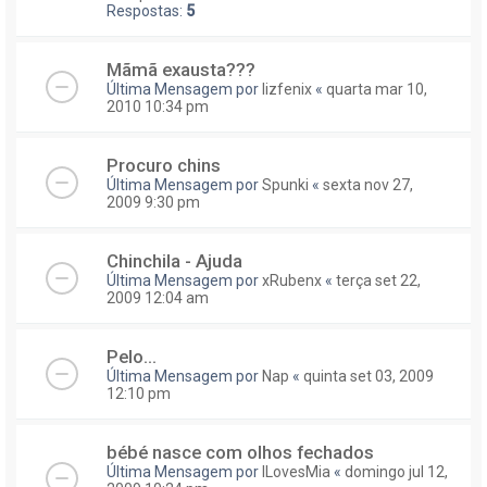
Respostas:
5
Mãmã exausta???
Última Mensagem por
lizfenix
«
quarta mar 10,
2010 10:34 pm
Procuro chins
Última Mensagem por
Spunki
«
sexta nov 27,
2009 9:30 pm
Chinchila - Ajuda
Última Mensagem por
xRubenx
«
terça set 22,
2009 12:04 am
Pelo...
Última Mensagem por
Nap
«
quinta set 03, 2009
12:10 pm
bébé nasce com olhos fechados
Última Mensagem por
ILovesMia
«
domingo jul 12,