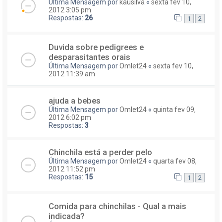
Última Mensagem por
kausilva
«
sexta fev 10,
2012 3:05 pm
Respostas:
26
1
2
Duvida sobre pedigrees e
desparasitantes orais
Última Mensagem por
Omlet24
«
sexta fev 10,
2012 11:39 am
ajuda a bebes
Última Mensagem por
Omlet24
«
quinta fev 09,
2012 6:02 pm
Respostas:
3
Chinchila está a perder pelo
Última Mensagem por
Omlet24
«
quarta fev 08,
2012 11:52 pm
Respostas:
15
1
2
Comida para chinchilas - Qual a mais
indicada?