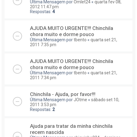
Última Mensagem por
Omlet24
«
quarta fev 08,
2012 11:47 pm
Respostas:
4
AJUDA MUITO URGENTE!!! Chinchila
chora muito e dorme pouco
Última Mensagem por
tbento
«
quarta set 21,
2011 7:35 pm
AJUDA MUITO URGENTE!!! Chinchila
chora muito e dorme pouco
Última Mensagem por
tbento
«
quarta set 21,
2011 7:34 pm
Chinchila - Ajuda, por favor!!!
Última Mensagem por
JOtme
«
sábado set 10,
2011 3:53 pm
Respostas:
2
Ajuda para tratar da minha chinchila
recem nascida