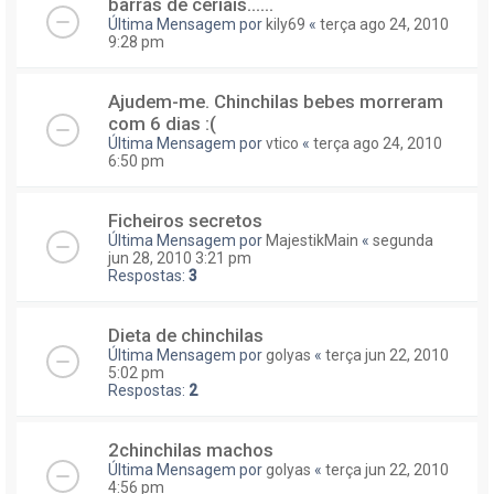
barras de ceriais......
Última Mensagem por
kily69
«
terça ago 24, 2010
9:28 pm
Ajudem-me. Chinchilas bebes morreram
com 6 dias :(
Última Mensagem por
vtico
«
terça ago 24, 2010
6:50 pm
Ficheiros secretos
Última Mensagem por
MajestikMain
«
segunda
jun 28, 2010 3:21 pm
Respostas:
3
Dieta de chinchilas
Última Mensagem por
golyas
«
terça jun 22, 2010
5:02 pm
Respostas:
2
2chinchilas machos
Última Mensagem por
golyas
«
terça jun 22, 2010
4:56 pm