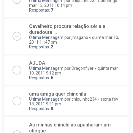
Última Mensagem por
chiquinho234
«
domingo
mar 13, 2011 10:14 pm
Respostas:
7
Cavalheiro procura relação séria e
duradoura ...
Última Mensagem por
jmagano
«
quinta mar 10,
2011 11:47 pm
Respostas:
2
AJUDA
Última Mensagem por
Dragonflyer
«
quinta mar
10, 2011 9:12 pm
Respostas:
6
uma amiga quer chinchila
Última Mensagem por
chiquinho234
«
sexta fev
18, 2011 9:31 pm
Respostas:
3
As minhas chinchilas apanharam um
choque