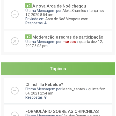
A nova Arca de Noé chegou
Última Mensagem por
AleksShamles
«
terça nov
17, 2020 8:54 am
Enviado em
Arca de Noé Vivapets.com
Respostas:
4
Moderação e regras de participação
Última Mensagem por
marcos
«
quarta dez 12,
2007 5:03 pm
Tópicos
Chinchilla Rebelde?
Última Mensagem por
Maria_santos
«
quinta fev
04, 2021 2:54 am
Respostas:
8
FORMULÁRIO SOBRE AS CHINCHILAS
Última Mensagem por
Vinicius.Renan
«
quarta