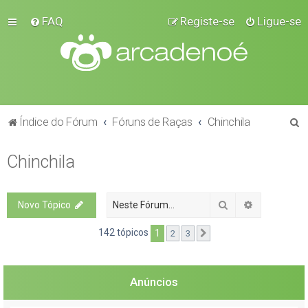
FAQ
Registe-se
Ligue-se
P
Índice do Fórum
Fóruns de Raças
Chinchila
e
Chinchila
s
q
u
Pesquisar
Pesquisa a
Novo Tópico
i
142 tópicos
1
2
3
Próximo
s
a
r
Anúncios