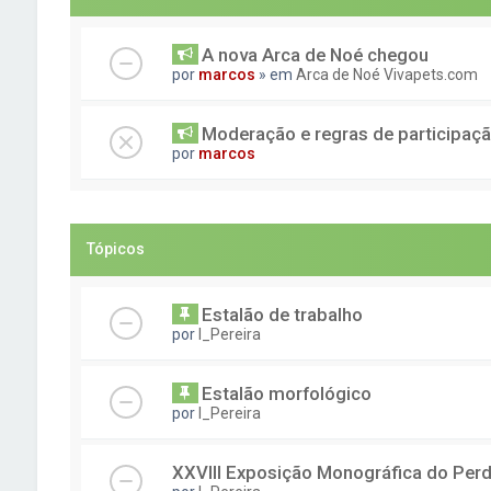
A nova Arca de Noé chegou
por
marcos
» em
Arca de Noé Vivapets.com
Moderação e regras de participaç
por
marcos
Tópicos
Estalão de trabalho
por
I_Pereira
Estalão morfológico
por
I_Pereira
XXVIII Exposição Monográfica do Perd