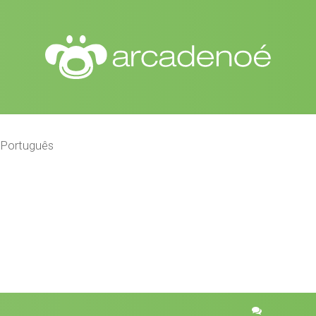
 Português
r
quisa avançada