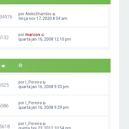
por
AleksShamles
34976
terça nov 17, 2020 8:54 am
por
marcos
5132
quarta jan 16, 2008 12:10 pm
por
I_Pereira
5525
quarta jan 16, 2008 9:33 pm
por
I_Pereira
5586
quarta jan 16, 2008 9:29 pm
por
I_Pereira
5618
quinta fev 23, 2012 10:54 pm