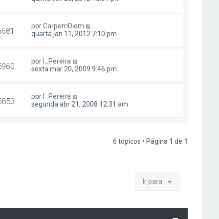
por
CarpemDiem
6681
quarta jan 11, 2012 7:10 pm
por
I_Pereira
5960
sexta mar 20, 2009 9:46 pm
por
I_Pereira
5853
segunda abr 21, 2008 12:31 am
6 tópicos • Página
1
de
1
Ir para