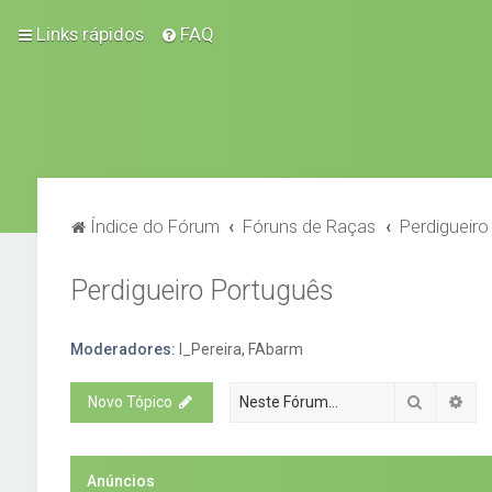
Links rápidos
FAQ
Índice do Fórum
Fóruns de Raças
Perdigueiro
Perdigueiro Português
Moderadores:
I_Pereira
,
FAbarm
Pesquisa
Pes
Novo Tópico
Anúncios