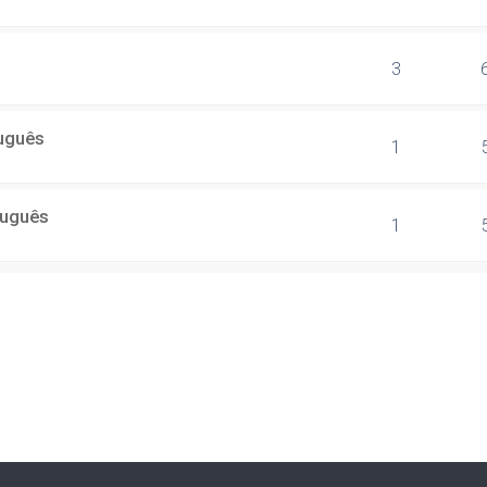
3
uguês
1
tuguês
1