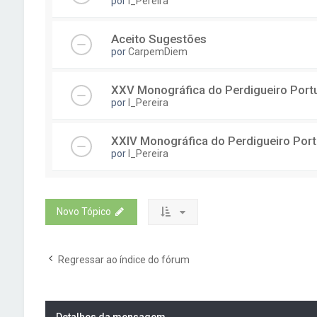
por
I_Pereira
Aceito Sugestões
por
CarpemDiem
XXV Monográfica do Perdigueiro Port
por
I_Pereira
XXIV Monográfica do Perdigueiro Por
por
I_Pereira
Novo Tópico
Regressar ao índice do fórum
Detalhes da mensagem