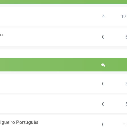
4
17
ão
0
0
0
igueiro Português
0
1