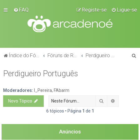
FAQ
Registe-se
Ligue-se
P
Índice do Fórum
Fóruns de Raças
Perdigueiro Português
e
Perdigueiro Português
s
q
u
Moderadores:
I_Pereira
,
FAbarm
i
Pesquisar
Pesquisa a
Novo Tópico
s
6 tópicos • Página
1
de
1
a
r
Anúncios