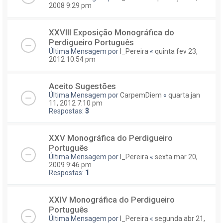
2008 9:29 pm
XXVIII Exposição Monográfica do
Perdigueiro Português
Última Mensagem por
I_Pereira
«
quinta fev 23,
2012 10:54 pm
Aceito Sugestões
Última Mensagem por
CarpemDiem
«
quarta jan
11, 2012 7:10 pm
Respostas:
3
XXV Monográfica do Perdigueiro
Português
Última Mensagem por
I_Pereira
«
sexta mar 20,
2009 9:46 pm
Respostas:
1
XXIV Monográfica do Perdigueiro
Português
Última Mensagem por
I_Pereira
«
segunda abr 21,