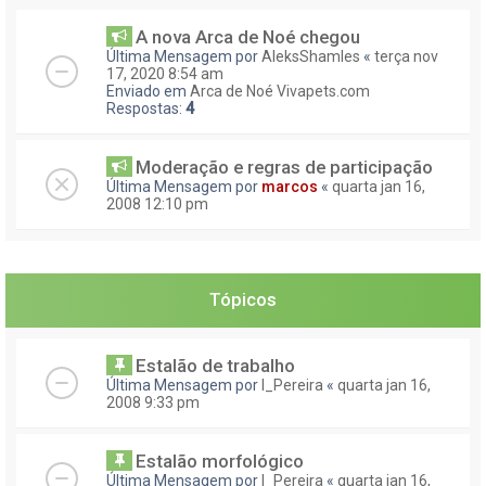
A nova Arca de Noé chegou
Última Mensagem por
AleksShamles
«
terça nov
17, 2020 8:54 am
Enviado em
Arca de Noé Vivapets.com
Respostas:
4
Moderação e regras de participação
Última Mensagem por
marcos
«
quarta jan 16,
2008 12:10 pm
Tópicos
Estalão de trabalho
Última Mensagem por
I_Pereira
«
quarta jan 16,
2008 9:33 pm
Estalão morfológico
Última Mensagem por
I_Pereira
«
quarta jan 16,