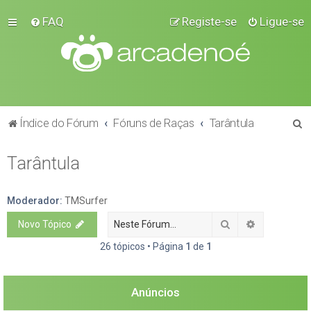
FAQ
Registe-se
Ligue-se
P
Índice do Fórum
Fóruns de Raças
Tarântula
e
Tarântula
s
q
u
Moderador:
TMSurfer
i
Pesquisar
Pesquisa a
Novo Tópico
s
26 tópicos • Página
1
de
1
a
r
Anúncios