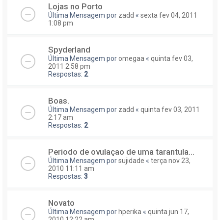
Lojas no Porto
Última Mensagem por
zadd
«
sexta fev 04, 2011
1:08 pm
Spyderland
Última Mensagem por
omegaa
«
quinta fev 03,
2011 2:58 pm
Respostas:
2
Boas.
Última Mensagem por
zadd
«
quinta fev 03, 2011
2:17 am
Respostas:
2
Periodo de ovulaçao de uma tarantula...
Última Mensagem por
sujidade
«
terça nov 23,
2010 11:11 am
Respostas:
3
Novato
Última Mensagem por
hperika
«
quinta jun 17,
2010 12:22 am