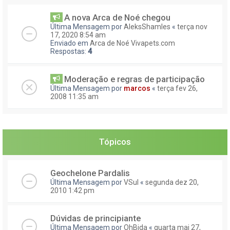
A nova Arca de Noé chegou
Última Mensagem por
AleksShamles
«
terça nov
17, 2020 8:54 am
Enviado em
Arca de Noé Vivapets.com
Respostas:
4
Moderação e regras de participação
Última Mensagem por
marcos
«
terça fev 26,
2008 11:35 am
Tópicos
Geochelone Pardalis
Última Mensagem por
VSul
«
segunda dez 20,
2010 1:42 pm
Dúvidas de principiante
Última Mensagem por
OhBida
«
quarta mai 27,