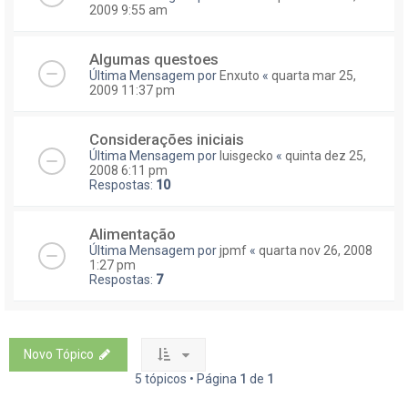
2009 9:55 am
Algumas questoes
Última Mensagem por
Enxuto
«
quarta mar 25,
2009 11:37 pm
Considerações iniciais
Última Mensagem por
luisgecko
«
quinta dez 25,
2008 6:11 pm
Respostas:
10
Alimentação
Última Mensagem por
jpmf
«
quarta nov 26, 2008
1:27 pm
Respostas:
7
Novo Tópico
5 tópicos • Página
1
de
1