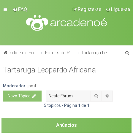
FAQ
Registe-se
Ligue-se
P
Índice do Fórum
Fóruns de Raças
Tartaruga Leopardo Africana
e
Tartaruga Leopardo Africana
s
q
u
Moderador:
jpmf
i
Pesquisar
Pesquisa a
Novo Tópico
s
5 tópicos • Página
1
de
1
a
r
Anúncios