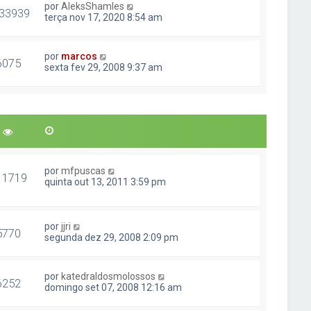
por
AleksShamles
33939
terça nov 17, 2020 8:54 am
por
marcos
6075
sexta fev 29, 2008 9:37 am
por
mfpuscas
11719
quinta out 13, 2011 3:59 pm
por
jjri
5770
segunda dez 29, 2008 2:09 pm
por
katedraldosmolossos
6252
domingo set 07, 2008 12:16 am