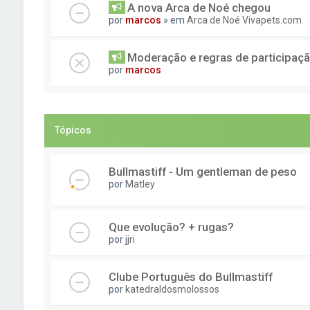
A nova Arca de Noé chegou
por
marcos
» em
Arca de Noé Vivapets.com
Moderação e regras de participaç
por
marcos
Tópicos
Bullmastiff - Um gentleman de peso
por
Matley
Que evolução? + rugas?
por
jjri
Clube Português do Bullmastiff
por
katedraldosmolossos