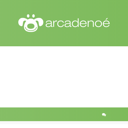
r
quisa avançada