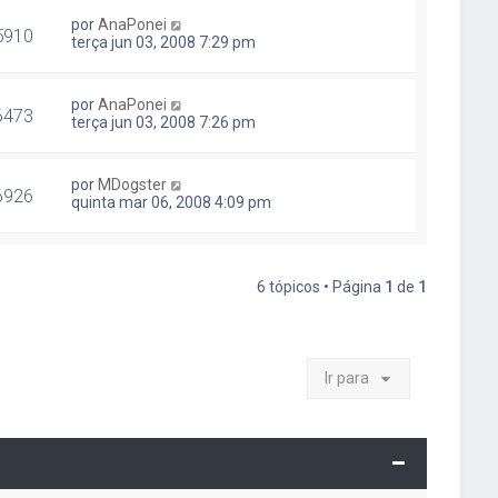
por
AnaPonei
5910
terça jun 03, 2008 7:29 pm
por
AnaPonei
6473
terça jun 03, 2008 7:26 pm
por
MDogster
6926
quinta mar 06, 2008 4:09 pm
6 tópicos • Página
1
de
1
Ir para