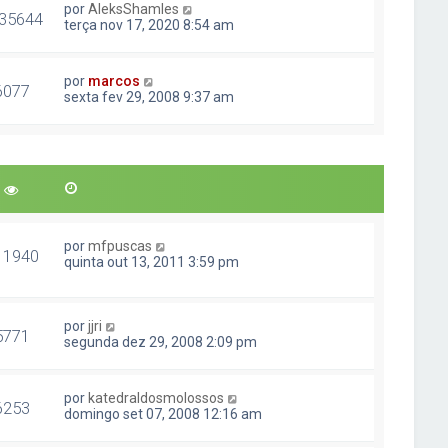
por
AleksShamles
35644
terça nov 17, 2020 8:54 am
por
marcos
6077
sexta fev 29, 2008 9:37 am
por
mfpuscas
11940
quinta out 13, 2011 3:59 pm
por
jjri
5771
segunda dez 29, 2008 2:09 pm
por
katedraldosmolossos
6253
domingo set 07, 2008 12:16 am