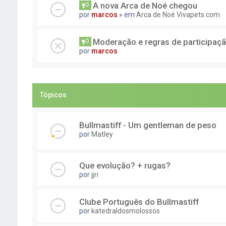
A nova Arca de Noé chegou
por
marcos
» em
Arca de Noé Vivapets.com
Moderação e regras de participaç
por
marcos
Tópicos
Bullmastiff - Um gentleman de peso
por
Matley
Que evolução? + rugas?
por
jjri
Clube Português do Bullmastiff
por
katedraldosmolossos