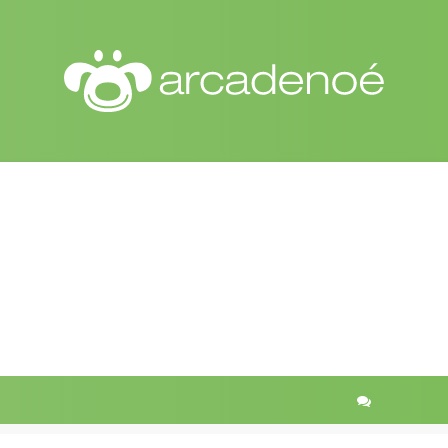
r
quisa avançada