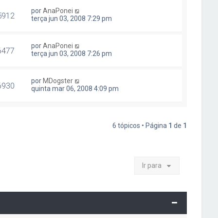
por
AnaPonei
5912
terça jun 03, 2008 7:29 pm
por
AnaPonei
6477
terça jun 03, 2008 7:26 pm
por
MDogster
6930
quinta mar 06, 2008 4:09 pm
6 tópicos • Página
1
de
1
Ir para